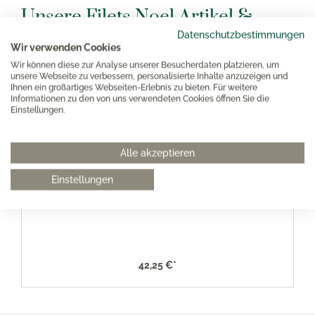
Unsere Filets Noel Artikel &
Datenschutzbestimmungen
mehr für Sie ausgewählt
Wir verwenden Cookies
Wir können diese zur Analyse unserer Besucherdaten platzieren, um
unsere Webseite zu verbessern, personalisierte Inhalte anzuzeigen und
Ihnen ein großartiges Webseiten-Erlebnis zu bieten. Für weitere
Informationen zu den von uns verwendeten Cookies öffnen Sie die
Einstellungen.
Alle akzeptieren
Einstellungen
Gien Filet Noel Dessertteller 23,2cm
42,25 €*