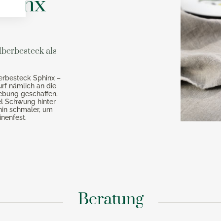
phinx
lberbesteck als
erbesteck Sphinx –
rf nämlich an die
ebung geschaffen,
iel Schwung hinter
in schmaler, um
inenfest.
Beratung