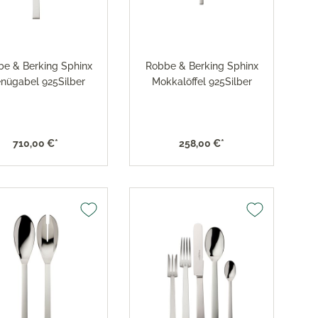
res
ktion
e & Berking Sphinx
Robbe & Berking Sphinx
nringe
nügabel 925Silber
Mokkalöffel 925Silber
egemittel
710,00 €*
258,00 €*