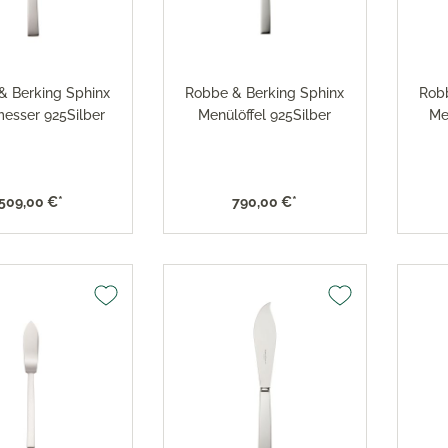
x Toaster
versilbert 150
x Eismaschine
Robbe & Berking Accessoi
versilbert 90
x Dampfgarer
Robbe & Berking Bar-Kolle
x Zubehör
& Berking Sphinx
Robbe & Berking Sphinx
Robb
Robbe & Berking Serviette
esser 925Silber
Menülöffel 925Silber
Me
Robbe & Berking
Besteckaufbewahrung
Robbe & Berking Silberpfl
509,00 €*
790,00 €*