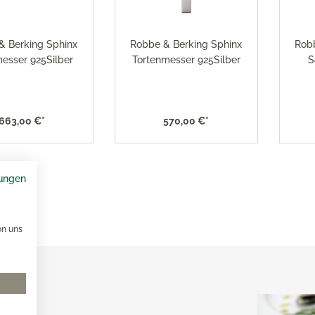
& Berking Sphinx
Robbe & Berking Sphinx
Robb
esser 925Silber
Tortenmesser 925Silber
S
663,00 €*
570,00 €*
ungen
on uns