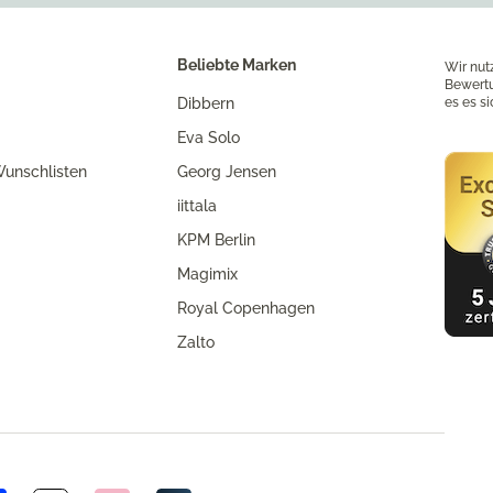
Beliebte Marken
Wir nut
Bewertu
Dibbern
es es s
Eva Solo
unschlisten
Georg Jensen
iittala
KPM Berlin
Magimix
Royal Copenhagen
Zalto