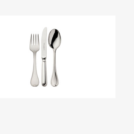
res
ktion
nringe
egemittel