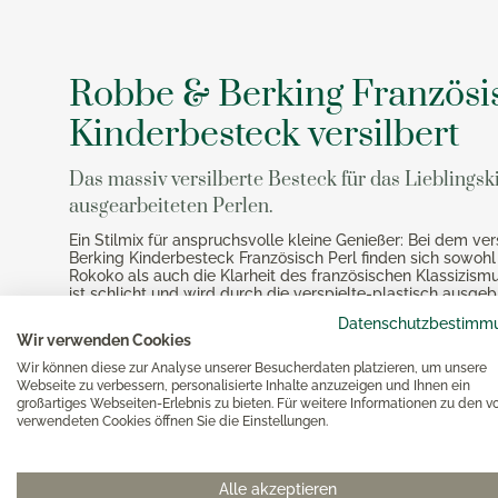
Magimi
Georg Jensen Gläser
Magimi
Georg Jensen Karaffen & Krüge
Magimi
Robbe & Berking Französis
Georg Jensen Küchenaccessoires
Magimi
Georg Jensen Leuchter
Kinderbesteck versilbert
Georg Jensen Schalen
Georg Jensen Thermoskannen
Das massiv versilberte Besteck für das Lieblingsk
ausgearbeiteten Perlen.
Georg Jensen Tischaccessoires
Georg Jensen Trinkflaschen
Ein Stilmix für anspruchsvolle kleine Genießer: Bei dem ve
Berking Kinderbesteck Französisch Perl finden sich sowohl 
Georg Jensen Vasen
Rokoko als auch die Klarheit des französischen Klassizis
ist schlicht und wird durch die verspielte-plastisch ausgeb
Georg Jensen Weihnachten
aufgewertet. Ein Beweis für die Handarbeit der Flensburg
Datenschutzbestimm
ein solches Muster ist nur durch das Schleifen und Polier
Georg Jensen Wein- & Barzubehör
Wir verwenden Cookies
realisierbar. Das Besteck ist spülmaschinenfest.
Wir können diese zur Analyse unserer Besucherdaten platzieren, um unsere
Webseite zu verbessern, personalisierte Inhalte anzuzeigen und Ihnen ein
Robbe & Berking entdecken
Mehr Besteck
großartiges Webseiten-Erlebnis zu bieten. Für weitere Informationen zu den v
verwendeten Cookies öffnen Sie die Einstellungen.
Alle akzeptieren