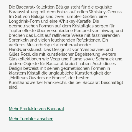
Die Baccarat-Kollektion Béluga steht für die exquisite
Barausstattung mit dem Fokus auf edlen Whiskey-Genuss.
Im Set von Béluga sind zwei Tumbler-Größen, eine
Longdrink-Form und eine Whiskey-Karaffe. Die
geometrischen Formen auf dem Kristallglas sorgen für
Tupfeneffekte über verschiedene Perspektiven hinweg und
brechen das Licht auf raffinierte Weise mit faszinierenden
Sprenkeln und vielen leuchtenden Reflektionen. Ein
weiteres Musterbeispiel atemberaubender
Handwerkskunst. Das Design ist von Yves Savinel und
Gilles Rozé, die mit künstlerischer Begeisterung weitere
Glaskollektionen wie Vega und Plume sowie Schmuck und
andere Objekte für Baccarat kreiert haben. Auch dieses
Design beweist mit seinen geometrischen Formen in
klarstem Kristall die unglaubliche Kunstfertigkeit der
„Meilleurs Ouvriers de France“, der besten
Kunsthandwerker Frankreichs, die bei Baccarat beschäftigt
sind.
Mehr Produkte von Baccarat
Mehr Tumbler ansehen