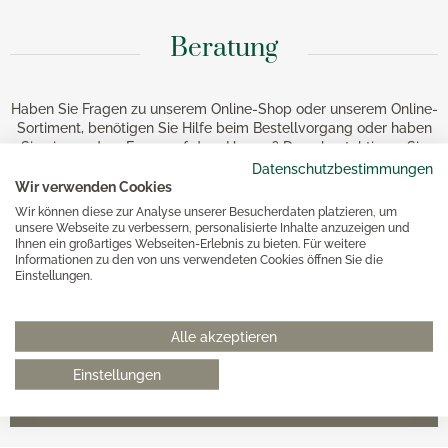
Beratung
Haben Sie Fragen zu unserem Online-Shop oder unserem Online-
Sortiment, benötigen Sie Hilfe beim Bestellvorgang oder haben
Sie eine andere Frage auf dem Herzen? Dann kontaktieren Sie
uns gerne über die unten stehende E-Mail-Adresse. Die
Datenschutzbestimmungen
Kontaktdaten unserer WEITZ-Häuser finden Sie rechts oder
Wir verwenden Cookies
unten stehend. Wir werden uns schnellstmöglich um Ihre
Wir können diese zur Analyse unserer Besucherdaten platzieren, um
Anfrage kümmern.
unsere Webseite zu verbessern, personalisierte Inhalte anzuzeigen und
Ihnen ein großartiges Webseiten-Erlebnis zu bieten. Für weitere
Informationen zu den von uns verwendeten Cookies öffnen Sie die
Einstellungen.
Alle akzeptieren
0511 8997 9887
Einstellungen
online-buero@weitz-porzellan.de