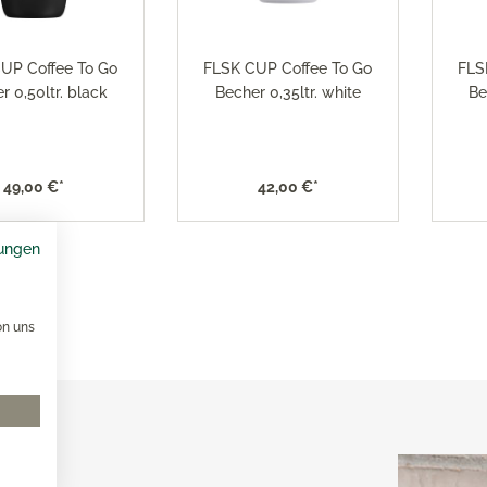
UP Coffee To Go
FLSK CUP Coffee To Go
FLS
r 0,50ltr. black
Becher 0,35ltr. white
Be
49,00 €*
42,00 €*
ungen
on uns