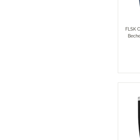
Magimi
Georg Jensen Gläser
Magimi
Georg Jensen Karaffen & Krüge
Magimi
Georg Jensen Küchenaccessoires
Magimi
FLSK C
Georg Jensen Leuchter
Beche
Georg Jensen Schalen
Georg Jensen Thermoskannen
Georg Jensen Tischaccessoires
Georg Jensen Trinkflaschen
Georg Jensen Vasen
Georg Jensen Weihnachten
Georg Jensen Wein- & Barzubehör