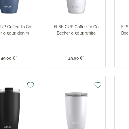
x Toaster
versilbert 150
x Eismaschine
Robbe & Berking Accessoi
versilbert 90
x Dampfgarer
Robbe & Berking Bar-Kolle
x Zubehör
UP Coffee To Go
FLSK CUP Coffee To Go
FLS
Robbe & Berking Serviette
r 0,50ltr. denim
Becher 0,50ltr. white
Bec
Robbe & Berking
Besteckaufbewahrung
Robbe & Berking Silberpfl
49,00 €*
49,00 €*