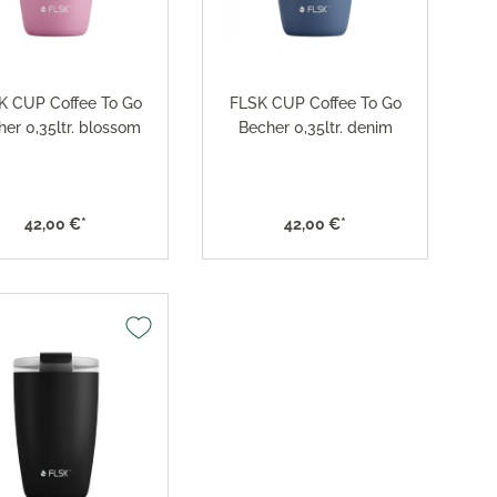
res
ktion
K CUP Coffee To Go
FLSK CUP Coffee To Go
nringe
her 0,35ltr. blossom
Becher 0,35ltr. denim
egemittel
42,00 €*
42,00 €*