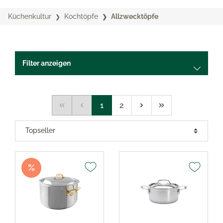
Küchenkultur
Kochtöpfe
Allzwecktöpfe
Filter anzeigen
1
2
%