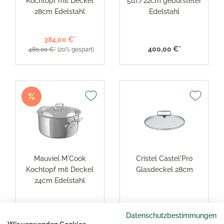
Kochtopf mit Deckel
5ltr./22cm gebürsteter
28cm Edelstahl
Edelstahl
384,00 €*
400,00 €*
480,00 €*
(20% gespart)
%
Mauviel M'Cook
Cristel Castel'Pro
Kochtopf mit Deckel
Glasdeckel 28cm
24cm Edelstahl
333,60 €*
Datenschutzbestimmungen
41,00 €*
417,00 €*
(20% gespart)