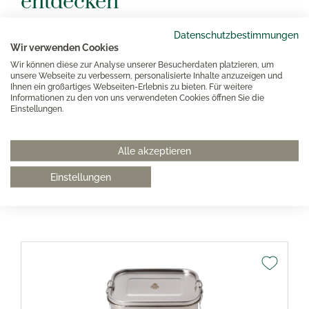
entdecken
Neben To-Go Bechern bieten wir in unserem Shop noch
Datenschutzbestimmungen
jede Menge anderer praktischer Take-Away Produkte, die
Wir verwenden Cookies
zu mehr Nachhaltigkeit im Alltag einladen. Stöbern Sie in
Wir können diese zur Analyse unserer Besucherdaten platzieren, um
Ruhe durch unser Sortiment!
unsere Webseite zu verbessern, personalisierte Inhalte anzuzeigen und
Ihnen ein großartiges Webseiten-Erlebnis zu bieten. Für weitere
Informationen zu den von uns verwendeten Cookies öffnen Sie die
Noch mehr To-Go Produkte entdecken
Einstellungen.
Alle akzeptieren
Weitere To-Go Artikel für Sie
Einstellungen
ausgewählt