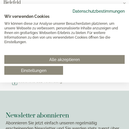
Bielefeld
Datenschutzbestimmungen
Wir verwenden Cookies
Kundenbetreuung WEITZ-Onlineshop
Wir können diese zur Analyse unserer Besucherdaten platzieren, um
unsere Webseite zu verbessern, personalisierte Inhalte anzuzeigen und
Kundenbetreuung WEITZ-Wunsch- und Hochzeitslisten
Ihnen ein großartiges Webseiten-Erlebnis zu bieten. Für weitere
Informationen zu den von uns verwendeten Cookies öffnen Sie die
Einstellungen.
Kostenloser Versand ab 80€ (DE)
Alle akzeptieren
Persönlicher WEITZ Kundenservice
Einstellungen
Sichere und schnelle Lieferung mit DHL
Gesicherte SSL-Verbindung
Newsletter abonnieren
Abonnieren Sie jetzt einfach unseren regelmäßig
erscheinenden Newsletter und Sie werden stets zuerst über