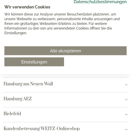
Datenschutzbestimmungen
Wir verwenden Cookies
0511 8997 9887
Wir können diese zur Analyse unserer Besucherdaten platzieren, um
unsere Webseite zu verbessern, personalisierte Inhalte anzuzeigen und
online-buero@weitz-porzellan.de
Ihnen ein großartiges Webseiten-Erlebnis zu bieten. Für weitere
Informationen zu den von uns verwendeten Cookies öffnen Sie die
Einstellungen.
Unsere Häuser
Alle akzeptieren
Einstellungen
Hannover
Hamburg am Neuen Wall
Hamburg AEZ
Bielefeld
Kundenbetreuung WEITZ-Onlineshop