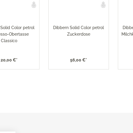
x Toaster
versilbert 150
x Eismaschine
Robbe & Berking Accessoi
versilbert 90
x Dampfgarer
Robbe & Berking Bar-Kolle
x Zubehör
Solid Color petrol
Dibbern Solid Color petrol
Dibbe
Robbe & Berking Serviette
esso-Obertasse
Zuckerdose
Milch
Classico
Robbe & Berking
Besteckaufbewahrung
Robbe & Berking Silberpfl
20,00 €*
56,00 €*