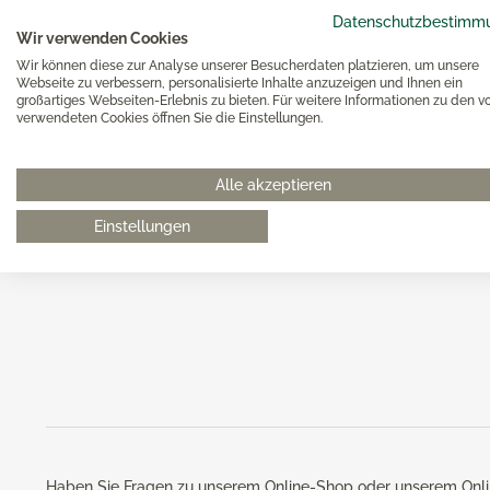
Datenschutzbestimm
Wir verwenden Cookies
Solid Color petrol
Wir können diese zur Analyse unserer Besucherdaten platzieren, um unsere
Webseite zu verbessern, personalisierte Inhalte anzuzeigen und Ihnen ein
großartiges Webseiten-Erlebnis zu bieten. Für weitere Informationen zu den v
verwendeten Cookies öffnen Sie die Einstellungen.
Dibbern Solid Color Geschirr in petrol: Stil mit 
Dibbern Solid Color petrol ist ein intensiv schimmernder B
sehr modern und gleichzeitig beständig wirkt. Er passt au
Alle akzeptieren
Dibbern Solid Color Farben lichtgrau, vanille oder auch s
klassisch mit Solid Color weiß ist er ein Hingucker.
Einstellungen
Alle Dibbern Solid Color Varianten
Kombinieren mit Solid C
Haben Sie Fragen zu unserem Online-Shop oder unserem Onli