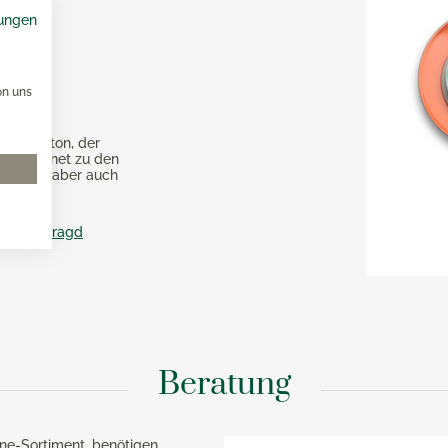
ungen
on uns
Nuance
lau-Grünton, der
sgezeichnet zu den
maragd – aber auch
olor smaragd
Beratung
ne-Sortiment, benötigen