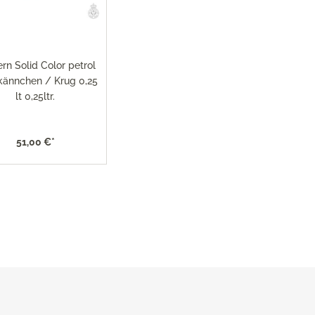
res
ktion
rn Solid Color petrol
nringe
kännchen / Krug 0,25
lt 0,25ltr.
egemittel
51,00 €*