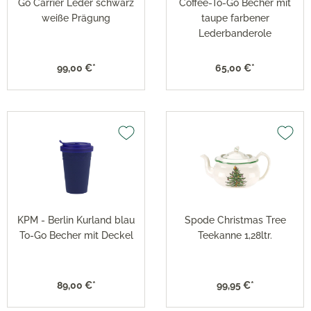
Go Carrier Leder schwarz
Coffee-To-Go Becher mit
weiße Prägung
taupe farbener
Lederbanderole
99,00 €*
65,00 €*
KPM - Berlin Kurland blau
Spode Christmas Tree
To-Go Becher mit Deckel
Teekanne 1,28ltr.
89,00 €*
99,95 €*