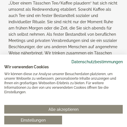
„Über einem Tässchen Tee/Kaffee plaudern“ hat sich nicht
umsonst als Redewendung etabliert. Sowohl Kaffee als
auch Tee sind ein fester Bestandteil sozialer und
individueller Rituale. Sie sind nicht nur der Moment Ruhe
am frühen Morgen oder die Zeit, die Sie sich abends für
sich selbst nehmen. Als fester Bestandteil von beruflichen
Meetings und privaten Verabredungen sind sie ein sozialer
Beschleuniger, der uns anderen Menschen auf angenehme
Weise näherbringt. Wir trinken zusammen ein Tässchen
und fühlen uns gleich zugehöriger!
Datenschutzbestimmungen
Wir verwenden Cookies
Aus genau diesem Grund lohnt es sich, Ihren Kaffee- und
Wir können diese zur Analyse unserer Besucherdaten platzieren, um
Teeritualen mehr Beachtung zu schenken. Sie und Ihre
unsere Webseite zu verbessern, personalisierte Inhalte anzuzeigen und
Gäste werden es merken, wenn Sie besseren Tee oder
Ihnen ein großartiges Webseiten-Erlebnis zu bieten. Für weitere
Informationen zu den von uns verwendeten Cookies öffnen Sie die
Kaffee servieren. Es fühlt sich einfach besser an, etwas zu
Einstellungen.
trinken, das besonderer und leckerer ist. Ihre Gäste und Ihr
eigener Gaumen werden sich freuen – und sich
wertgeschätzt fühlen.
Alle akzeptieren
Einstellungen