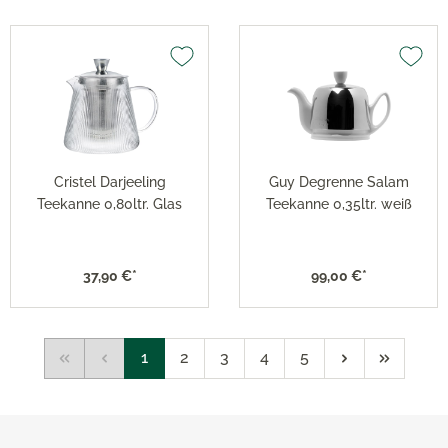
Cristel Darjeeling
Guy Degrenne Salam
Teekanne 0,80ltr. Glas
Teekanne 0,35ltr. weiß
37,90 €*
99,00 €*
1
2
3
4
5