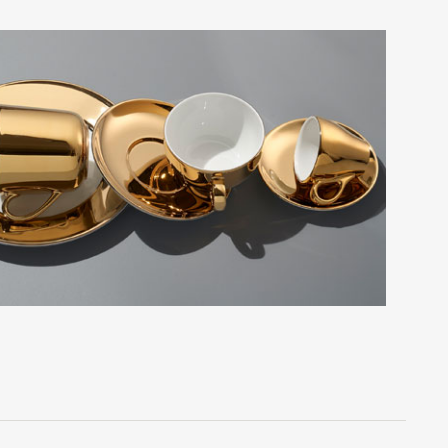
res
ktion
nringe
egemittel