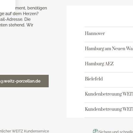
ne-Sortiment, benötigen
age auf dem Herzen?
ail-Adresse. Die
nten stehend. Wir
Hannover
Hamburg am Neuen Wal
Hamburg AEZ
Bielefeld
o@weitz-porzellan.de
Kundenbetreuung WEI
Kundenbetreuung WEIT
nlicher WEITZ Kundenservice
Sichere und schnell