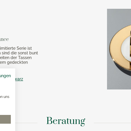
x Toaster
versilbert 150
x Eismaschine
Robbe & Berking Accessoi
versilbert 90
x Dampfgarer
Robbe & Berking Bar-Kolle
x Zubehör
Robbe & Berking Serviette
ance
Robbe & Berking
Besteckaufbewahrung
mitierte Serie ist
n sind die sonst bunt
Robbe & Berking Silberpfl
seiten der Tassen
jedem gedeckten
ungen
olor schwarz
on uns
Beratung