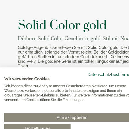
Magimi
Georg Jensen Gläser
Magimi
Georg Jensen Karaffen & Krüge
Magimi
Solid Color gold
Georg Jensen Küchenaccessoires
Magimi
Georg Jensen Leuchter
Georg Jensen Schalen
Dibbern Solid Color Geschirr in gold: Stil mit Nu
Georg Jensen Thermoskannen
Goldige Augenblicke erleben Sie mit Solid Color gold. Die li
nur erhältlich, solange der Vorrat reicht. Bei der Goldeditio
Georg Jensen Tischaccessoires
gefärbten Stellen in funkelndem Gold dekoriert. Die Innen
sind weiß. Die goldene Serie ist ein toller Hingucker auf 
Georg Jensen Trinkflaschen
Tisch.
Georg Jensen Vasen
Datenschutzbestimm
Georg Jensen Weihnachten
Alle Dibbern Solid Color Varianten
Kombinieren mit Solid C
Wir verwenden Cookies
Georg Jensen Wein- & Barzubehör
Wir können diese zur Analyse unserer Besucherdaten platzieren, um unsere
Webseite zu verbessern, personalisierte Inhalte anzuzeigen und Ihnen ein
großartiges Webseiten-Erlebnis zu bieten. Für weitere Informationen zu den v
verwendeten Cookies öffnen Sie die Einstellungen.
Alle akzeptieren
Einstellungen