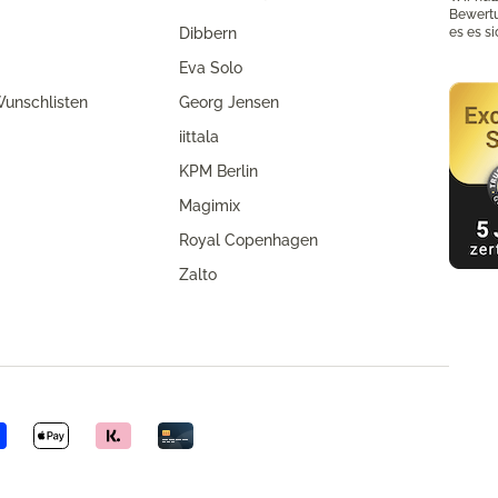
Bewertu
Dibbern
es es s
Eva Solo
unschlisten
Georg Jensen
iittala
KPM Berlin
Magimix
Royal Copenhagen
Zalto