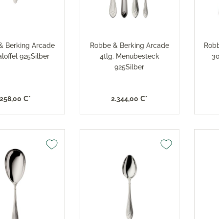
x Toaster
versilbert 150
x Eismaschine
Robbe & Berking Accessoi
versilbert 90
x Dampfgarer
Robbe & Berking Bar-Kolle
x Zubehör
& Berking Arcade
Robbe & Berking Arcade
Robb
Robbe & Berking Serviette
löffel 925Silber
4tlg. Menübesteck
30
925Silber
Robbe & Berking
Besteckaufbewahrung
Robbe & Berking Silberpfl
258,00 €*
2.344,00 €*