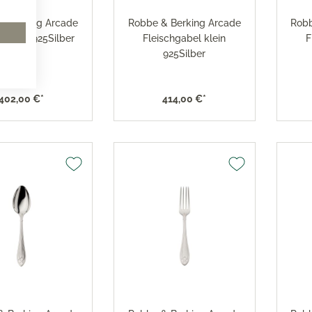
& Berking Arcade
Robbe & Berking Arcade
Robb
gabel 925Silber
Fleischgabel klein
F
925Silber
402,00 €*
414,00 €*