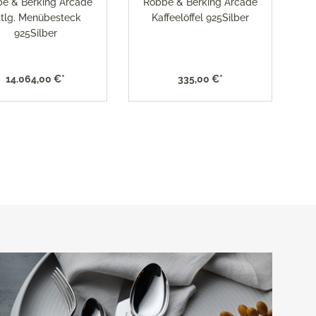
e & Berking Arcade
Robbe & Berking Arcade
4tlg. Menübesteck
Kaffeelöffel 925Silber
925Silber
14.064,00 €*
335,00 €*