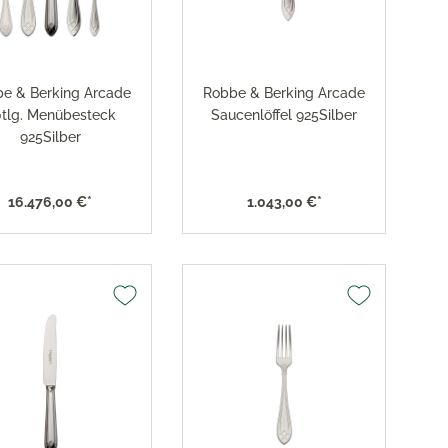
res
ktion
e & Berking Arcade
Robbe & Berking Arcade
nringe
tlg. Menübesteck
Saucenlöffel 925Silber
925Silber
egemittel
16.476,00 €*
1.043,00 €*