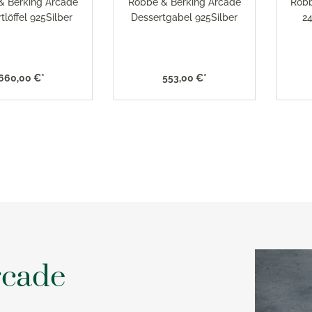
& Berking Arcade
Robbe & Berking Arcade
Robb
tlöffel 925Silber
Dessertgabel 925Silber
2
660,00 €*
553,00 €*
rcade