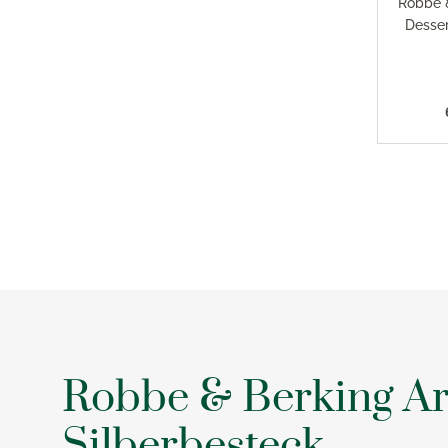
Robbe 
Desser
Robbe & Berking A
Silberbesteck