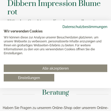
Dibbern Impression Blume
rot
Hübsches Geschirr aus Knochenporzellan mit
Datenschutzbestimmungen
Blumendesign
Wir verwenden Cookies
Dibbern bietet edles Knochenporzellan mit einer Vielzahl
Wir können diese zur Analyse unserer Besucherdaten platzieren, um
von wunderschönen Dekoren – wie zum Beispiel
unsere Webseite zu verbessern, personalisierte Inhalte anzuzeigen und
Impression Blume rot. Das Dibbern Fine Bone China
Ihnen ein großartiges Webseiten-Erlebnis zu bieten. Für weitere
Geschirr ist mit roten Blumen dekoriert. Es bereitet bei
Informationen zu den von uns verwendeten Cookies öffnen Sie die
jedem Anschauen auf's neue Freude.
Einstellungen.
Dibbern entdecken
Alle akzeptieren
Kombinieren mit Impression Blume Gelb
Einstellungen
Beratung
Haben Sie Fragen zu unserem Online-Shop oder unserem Online-