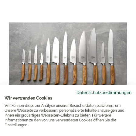
Datenschutzbestimmungen
Wir verwenden Cookies
Wir können diese zur Analyse unserer Besucherdaten platzieren, um
Ergo-Line Olivenholz
unsere Webseite zu verbessern, personalisierte Inhalte anzuzeigen und
Ihnen ein großartiges Webseiten-Erlebnis zu bieten. Für weitere
Informationen zu den von uns verwendeten Cookies öffnen Sie die
Die WEITZ Küchenmesser-Kollektion Ergo-Line
Einstellungen.
Olivenholz mit besten Werkzeugen für Freude in