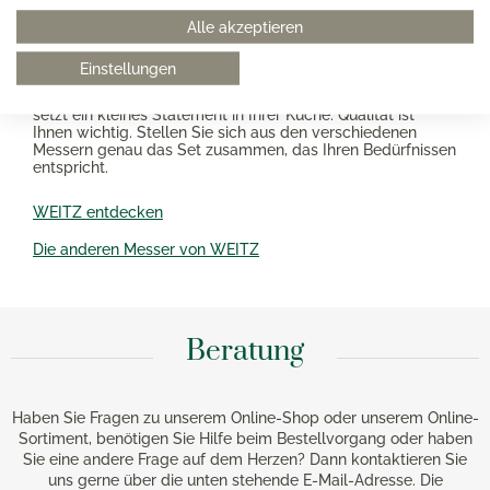
der Küche
Alle akzeptieren
Die edlen Küchenmesser der WEITZ Ergo-Line Olivenholz
beeindrucken nicht nur mit hervorragenden
Einstellungen
Schneideigenschaften, sondern auch mit angenehmen,
hübsch gemaserten Holzgriffen. Ihr mediterraner Look
setzt ein kleines Statement in Ihrer Küche: Qualität ist
Ihnen wichtig. Stellen Sie sich aus den verschiedenen
Messern genau das Set zusammen, das Ihren Bedürfnissen
entspricht.
WEITZ entdecken
Die anderen Messer von WEITZ
Beratung
Haben Sie Fragen zu unserem Online-Shop oder unserem Online-
Sortiment, benötigen Sie Hilfe beim Bestellvorgang oder haben
Sie eine andere Frage auf dem Herzen? Dann kontaktieren Sie
uns gerne über die unten stehende E-Mail-Adresse. Die