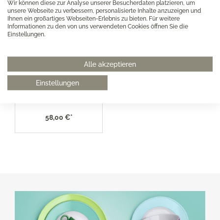
Wir können diese zur Analyse unserer Besucherdaten platzieren, um
unsere Webseite zu verbessern, personalisierte Inhalte anzuzeigen und
Ihnen ein großartiges Webseiten-Erlebnis zu bieten. Für weitere
Informationen zu den von uns verwendeten Cookies öffnen Sie die
Einstellungen.
Alle akzeptieren
Dibbern Solid Color
mint Zuckerdose
Einstellungen
58,00 €*