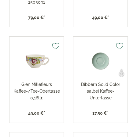
2503091
79,00 €*
49,00 €*
Gien Millefleurs
Dibbern Solid Color
Kaffee-/Tee-Obertasse
salbei Kaffee-
0,16ltr.
Untertasse
49,00 €*
17,50 €*