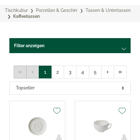
Tischkultur
Porzellan & Geschirr
Tassen & Untertassen
Kaffeetassen
Filter anzeigen
1
2
3
4
5