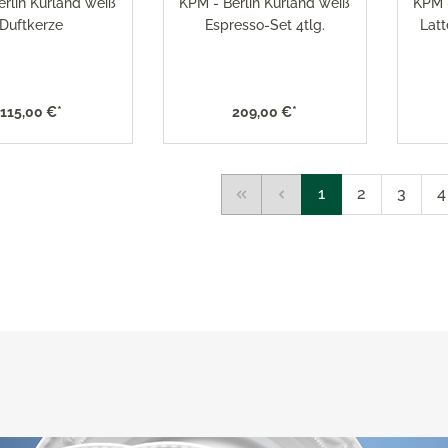
erlin Kurland weiß
KPM - Berlin Kurland weiß
KPM -
Duftkerze
Espresso-Set 4tlg.
Lat
115,00 €*
209,00 €*
1
2
3
4