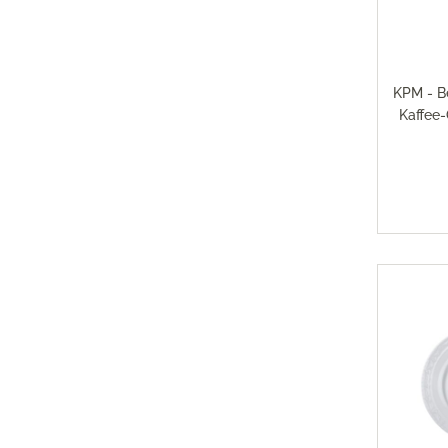
Magimi
Georg Jensen Gläser
Magimi
Georg Jensen Karaffen & Krüge
Magimi
Georg Jensen Küchenaccessoires
Magimi
KPM - B
Georg Jensen Leuchter
Kaffee-
Georg Jensen Schalen
Georg Jensen Thermoskannen
Georg Jensen Tischaccessoires
Georg Jensen Trinkflaschen
Georg Jensen Vasen
Georg Jensen Weihnachten
Georg Jensen Wein- & Barzubehör