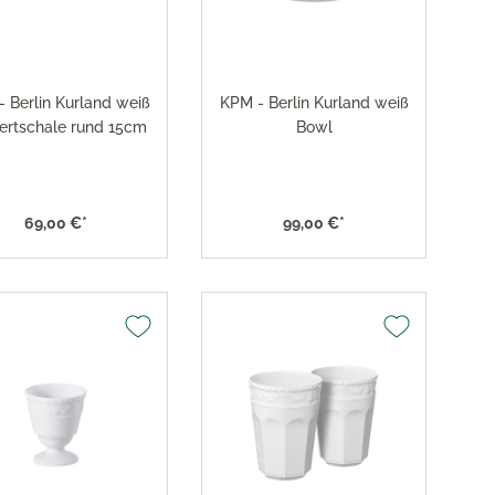
res
ktion
 Berlin Kurland weiß
KPM - Berlin Kurland weiß
nringe
ertschale rund 15cm
Bowl
egemittel
69,00 €*
99,00 €*