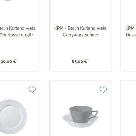
x Toaster
versilbert 150
x Eismaschine
Robbe & Berking Accessoi
versilbert 90
x Dampfgarer
Robbe & Berking Bar-Kolle
x Zubehör
erlin Kurland weiß
KPM - Berlin Kurland weiß
KPM -
Robbe & Berking Serviette
Obertasse 0,15ltr.
Currywurstschale
Dess
Robbe & Berking
Besteckaufbewahrung
Robbe & Berking Silberpfl
90,00 €*
85,00 €*