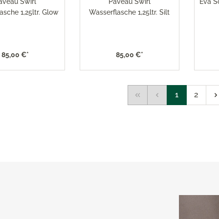
aveau Swirl
Paveau Swirl
Eva S
asche 1,25ltr. Glow
Wasserflasche 1,25ltr. Silt
85,00 €*
85,00 €*
1
2