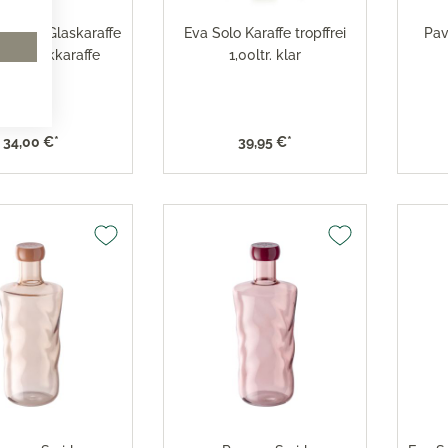
 Ersatz-Glaskaraffe
Eva Solo Karaffe tropffrei
Pav
lschrankkaraffe
1,00ltr. klar
1,00ltr.
34,00 €*
39,95 €*