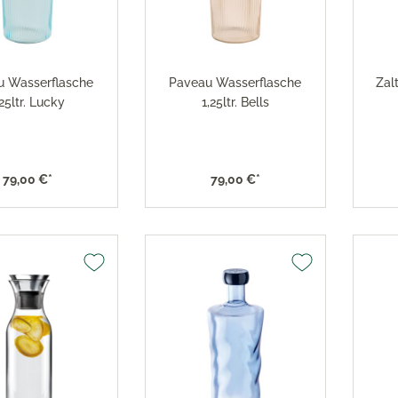
x Toaster
versilbert 150
x Eismaschine
Robbe & Berking Accessoi
versilbert 90
x Dampfgarer
Robbe & Berking Bar-Kolle
x Zubehör
u Wasserflasche
Paveau Wasserflasche
Zalt
Robbe & Berking Serviette
,25ltr. Lucky
1,25ltr. Bells
Robbe & Berking
Besteckaufbewahrung
Robbe & Berking Silberpfl
79,00 €*
79,00 €*