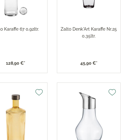
res
ktion
o Karaffe 67 0,92ltr.
Zalto Denk'Art Karaffe Nr.25
nringe
0,35ltr.
egemittel
128,90 €*
45,90 €*