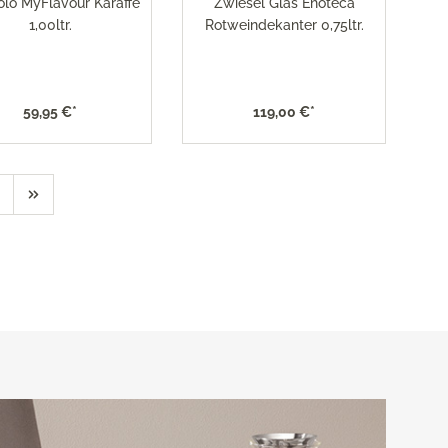
olo MyFlavour Karaffe
Zwiesel Glas Enoteca
1,00ltr.
Rotweindekanter 0,75ltr.
59,95 €*
119,00 €*