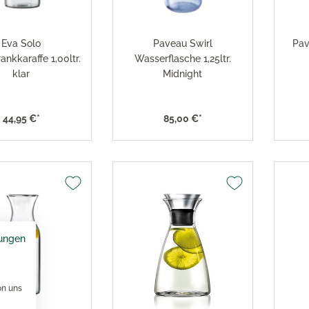
Eva Solo
Paveau Swirl
Pav
ankkaraffe 1,00ltr.
Wasserflasche 1,25ltr.
klar
Midnight
44,95 €*
85,00 €*
ungen
on uns