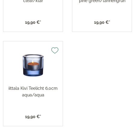
clear/klar
pine green/tannengrün
19,90 €*
19,90 €*
iittala Kivi Teelicht 6,0cm
aqua/aqua
19,90 €*