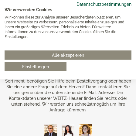
Windlichter von iittala Ihr Heim. Designt im
Datenschutzbestimmungen
minimalistischen Skandi-Look sind sie ein Statement, ohne
Wir verwenden Cookies
zu viel Aufmerksamkeit auf sich zu lenken. Setzen Sie
Wir können diese zur Analyse unserer Besucherdaten platzieren, um
dezente Akzente.
unsere Webseite zu verbessern, personalisierte Inhalte anzuzeigen und
Ihnen ein großartiges Webseiten-Erlebnis zu bieten. Für weitere
Informationen zu den von uns verwendeten Cookies öffnen Sie die
iittala Vasen entdecken
Einstellungen.
Beratung
Alle akzeptieren
Einstellungen
Haben Sie Fragen zu unserem Online-Shop oder unserem Online-
Sortiment, benötigen Sie Hilfe beim Bestellvorgang oder haben
Sie eine andere Frage auf dem Herzen? Dann kontaktieren Sie
uns gerne über die unten stehende E-Mail-Adresse. Die
Kontaktdaten unserer WEITZ-Häuser finden Sie rechts oder
unten stehend. Wir werden uns schnellstmöglich um Ihre
Anfrage kümmern.