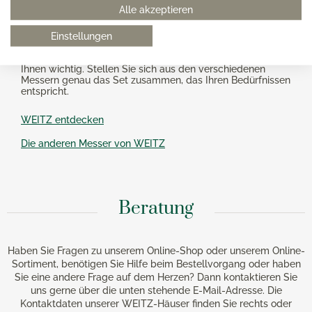
Alle akzeptieren
Die edlen Küchenmesser der WEITZ Ergo-Line
Räuchereiche Kollektion beeindrucken nicht nur mit
hervorragenden Schneideigenschaften, sondern auch mit
Einstellungen
angenehmen dunklen Holzgriffen. Ihr minimalistischer Look
setzt ein kleines Statement in Ihrer Küche: Qualität ist
Ihnen wichtig. Stellen Sie sich aus den verschiedenen
Messern genau das Set zusammen, das Ihren Bedürfnissen
entspricht.
WEITZ entdecken
Die anderen Messer von WEITZ
Beratung
Haben Sie Fragen zu unserem Online-Shop oder unserem Online-
Sortiment, benötigen Sie Hilfe beim Bestellvorgang oder haben
Sie eine andere Frage auf dem Herzen? Dann kontaktieren Sie
uns gerne über die unten stehende E-Mail-Adresse. Die
Kontaktdaten unserer WEITZ-Häuser finden Sie rechts oder