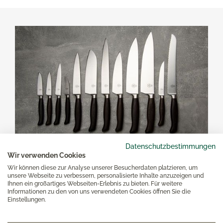
Datenschutzbestimmungen
Wir verwenden Cookies
Wir können diese zur Analyse unserer Besucherdaten platzieren, um
Ergo-Line Räuchereiche
unsere Webseite zu verbessern, personalisierte Inhalte anzuzeigen und
Ihnen ein großartiges Webseiten-Erlebnis zu bieten. Für weitere
Informationen zu den von uns verwendeten Cookies öffnen Sie die
DDie WEITZ Küchenmesser-Kollektion Ergo-
Einstellungen.
Line Räuchereiche: Hochwertige Messer mit
edlen Griffen