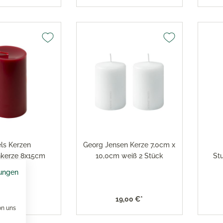
ls Kerzen
Georg Jensen Kerze 7,0cm x
kerze 8x15cm
10,0cm weiß 2 Stück
St
rgunder
ungen
9,50 €*
19,00 €*
on uns