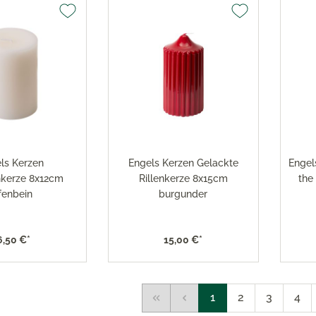
ls Kerzen
Engels Kerzen Gelackte
Engel
kerze 8x12cm
Rillenkerze 8x15cm
the
fenbein
burgunder
6,50 €*
15,00 €*
1
2
3
4