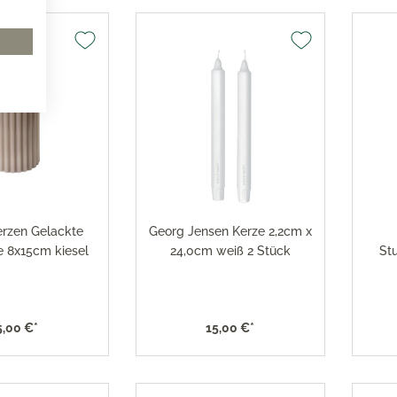
erzen Gelackte
Georg Jensen Kerze 2,2cm x
e 8x15cm kiesel
24,0cm weiß 2 Stück
St
5,00 €*
15,00 €*