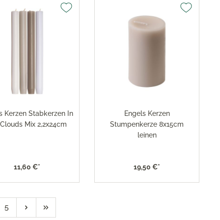
s Kerzen Stabkerzen In
Engels Kerzen
 Clouds Mix 2,2x24cm
Stumpenkerze 8x15cm
leinen
11,60 €*
19,50 €*
5