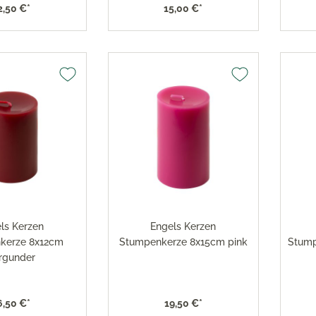
x Toaster
versilbert 150
2,50 €*
15,00 €*
x Eismaschine
Robbe & Berking Accessoi
versilbert 90
x Dampfgarer
Robbe & Berking Bar-Kolle
x Zubehör
Robbe & Berking Serviette
Robbe & Berking
Besteckaufbewahrung
Robbe & Berking Silberpfl
ls Kerzen
Engels Kerzen
kerze 8x12cm
Stumpenkerze 8x15cm pink
Stump
rgunder
6,50 €*
19,50 €*