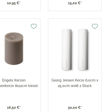
10,95 €*
15,00 €*
res
ktion
nringe
egemittel
Engels Kerzen
Georg Jensen Kerze 6,0cm x
enkerze 8x12cm kiesel
25,0cm weiß 2 Stück
16,50 €*
30,00 €*