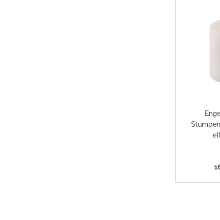
Enge
Stumpen
el
1