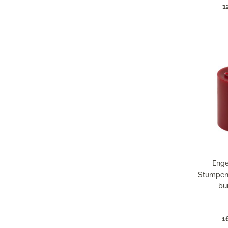
Magimi
1
Georg Jensen Gläser
Magimi
Georg Jensen Karaffen & Krüge
Magimi
Georg Jensen Küchenaccessoires
Magimi
Georg Jensen Leuchter
Georg Jensen Schalen
Georg Jensen Thermoskannen
Georg Jensen Tischaccessoires
Georg Jensen Trinkflaschen
Georg Jensen Vasen
Georg Jensen Weihnachten
Georg Jensen Wein- & Barzubehör
Enge
Stumpen
bu
1