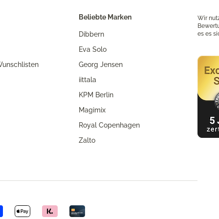
Beliebte Marken
Wir nut
Bewertu
Dibbern
es es s
Eva Solo
unschlisten
Georg Jensen
iittala
KPM Berlin
Magimix
Royal Copenhagen
Zalto