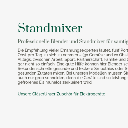
Teelichthalter
Kartof
Silberpflege
Rührbecher
Sommerhochzeiten
KPM Ar
Eva Trio Aufbewahrungsdosen
Knobla
Messbecher
KPM Be
Eva Solo Aufbewahrungsdosen
Dosenö
Essen & Kochen
Standmixer
Backformen
KPM Ku
Eva Solo Wasserkocher
Mörser
Brotbackzubehör
KPM L
Gesund
Eva Solo Bar- & Weinzubehör
Küche
Keksausstecher
KPM Ro
Professionelle Blender und Standmixer für samti
Eva Solo Gläser
Noch m
Backzubehör
KPM Ur
Die Empfehlung vieler Ernährungsexperten lautet, fünf Po
Eva Solo Karaffen
Obst pro Tag zu sich zu nehmen – (3x Gemüse und 2x Obst)
KPM U
Alltags, zwischen Arbeit, Sport, Partnerschaft, Familie und S
Eva Solo Isolierkannen
Bücher
KPM V
gar nicht so einfach. Eine gute Hilfe können hier Blender sei
Eva Solo Kühlschrankkaraffen
Sekundenschnelle gesunde und leckere Smoothies oder S
KPM W
gesunden Zutaten mixen. Bei unseren Modellen müssen Sie
Eva Solo Küchenhelfer
Reiben
auch nur grob schneiden, denn die Geräte sind so leistungs
KPM M
gefrorenes Eis mühelos zerkleinert wird.
Eva Trio Geschirr
Küchen
Unsere Gläser
Unser Zubehör für Elektrogeräte
Käsere
Magimi
Georg Jensen
Zester
Magim
Georg Jensen Bilderrahmen
Schutz
Magimi
Georg Jensen Blumentöpfe
Magimi
Georg Jensen Brotkörbe