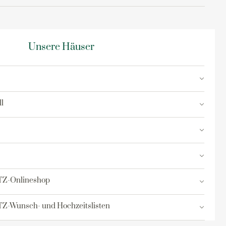
res
ktion
Unsere Häuser
nringe
egemittel
l
TZ-Onlineshop
Z-Wunsch- und Hochzeitslisten