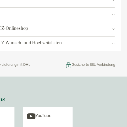
res
ktion
TZ-Onlineshop
nringe
Z-Wunsch- und Hochzeitslisten
egemittel
e Lieferung mit DHL
Gesicherte SSL-Verbindung
ns
YouTube