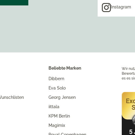
Instagram
Beliebte Marken
Wir nut
Bewertu
Dibbern
es es s
Eva Solo
unschlisten
Georg Jensen
iittala
KPM Berlin
Magimix
Royal Copenhagen