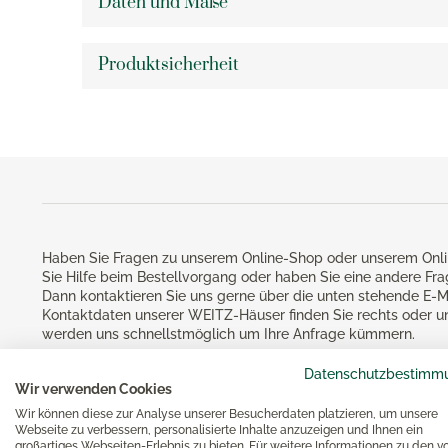
Daten und Maße
Teelichthalter
Kartof
Silberpflege
Rührbecher
Sommerhochzeiten
KPM Ar
Eva Trio Aufbewahrungsdosen
Knobla
Messbecher
KPM Be
Produktsicherheit
Eva Solo Aufbewahrungsdosen
Dosenö
Essen & Kochen
Backformen
KPM Ku
Eva Solo Wasserkocher
Mörser
Brotbackzubehör
KPM L
Gesund
Eva Solo Bar- & Weinzubehör
Küche
Keksausstecher
KPM Ro
Eva Solo Gläser
Noch m
Backzubehör
KPM Ur
Eva Solo Karaffen
KPM U
Eva Solo Isolierkannen
Bücher
KPM V
Eva Solo Kühlschrankkaraffen
KPM W
Haben Sie Fragen zu unserem Online-Shop oder unserem Onli
Eva Solo Küchenhelfer
Reiben
Sie Hilfe beim Bestellvorgang oder haben Sie eine andere Fr
KPM M
Eva Trio Geschirr
Dann kontaktieren Sie uns gerne über die unten stehende E-M
Küchen
Kontaktdaten unserer WEITZ-Häuser finden Sie rechts oder u
Käsere
Magimi
werden uns schnellstmöglich um Ihre Anfrage kümmern.
Georg Jensen
Zester
Magim
Datenschutzbestimm
Georg Jensen Bilderrahmen
Schutz
Wir verwenden Cookies
Magimi
Georg Jensen Blumentöpfe
Wir können diese zur Analyse unserer Besucherdaten platzieren, um unsere
Magimi
Webseite zu verbessern, personalisierte Inhalte anzuzeigen und Ihnen ein
Georg Jensen Brotkörbe
großartiges Webseiten-Erlebnis zu bieten. Für weitere Informationen zu den v