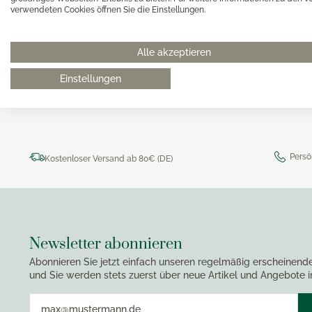
Magimi
verwendeten Cookies öffnen Sie die Einstellungen.
Georg Jensen Gläser
Magimi
Georg Jensen Karaffen & Krüge
0511 8997 9887
online-buer
Magimi
Georg Jensen Küchenaccessoires
Alle akzeptieren
Magimi
Georg Jensen Leuchter
Einstellungen
Georg Jensen Schalen
Georg Jensen Thermoskannen
Georg Jensen Tischaccessoires
Georg Jensen Trinkflaschen
Persö
Kostenloser Versand ab 80€ (DE)
Georg Jensen Vasen
Georg Jensen Weihnachten
Georg Jensen Wein- & Barzubehör
Newsletter abonnieren
Abonnieren Sie jetzt einfach unseren regelmäßig erscheinend
und Sie werden stets zuerst über neue Artikel und Angebote i