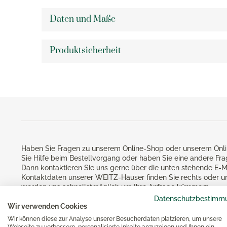
Teelichthalter
Kartof
Silberpflege
Rührbecher
Sommerhochzeiten
KPM Ar
Daten und Maße
Eva Trio Aufbewahrungsdosen
Knobla
Messbecher
KPM Be
Eva Solo Aufbewahrungsdosen
Dosenö
Essen & Kochen
Backformen
KPM Ku
Produktsicherheit
Eva Solo Wasserkocher
Mörser
Brotbackzubehör
KPM L
Gesund
Eva Solo Bar- & Weinzubehör
Küche
Keksausstecher
KPM Ro
Eva Solo Gläser
Noch m
Backzubehör
KPM Ur
Eva Solo Karaffen
KPM U
Eva Solo Isolierkannen
Bücher
KPM V
Eva Solo Kühlschrankkaraffen
KPM W
Eva Solo Küchenhelfer
Reiben
KPM M
Haben Sie Fragen zu unserem Online-Shop oder unserem Onli
Eva Trio Geschirr
Küchen
Sie Hilfe beim Bestellvorgang oder haben Sie eine andere Fr
Käsere
Dann kontaktieren Sie uns gerne über die unten stehende E-M
Magimi
Georg Jensen
Kontaktdaten unserer WEITZ-Häuser finden Sie rechts oder u
Zester
Magim
werden uns schnellstmöglich um Ihre Anfrage kümmern.
Georg Jensen Bilderrahmen
Schutz
Datenschutzbestimm
Magimi
Wir verwenden Cookies
Georg Jensen Blumentöpfe
Magimi
Wir können diese zur Analyse unserer Besucherdaten platzieren, um unsere
Georg Jensen Brotkörbe
Webseite zu verbessern, personalisierte Inhalte anzuzeigen und Ihnen ein