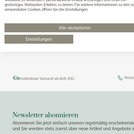
Magimi
großartiges Webseiten-Erlebnis zu bieten. Für weitere Informationen zu den v
Georg Jensen Gläser
Magimi
verwendeten Cookies öffnen Sie die Einstellungen.
Georg Jensen Karaffen & Krüge
Magimi
Georg Jensen Küchenaccessoires
Magimi
0511 8997 9887
online-buer
Alle akzeptieren
Georg Jensen Leuchter
Georg Jensen Schalen
Einstellungen
Georg Jensen Thermoskannen
Georg Jensen Tischaccessoires
Georg Jensen Trinkflaschen
Georg Jensen Vasen
Persö
Kostenloser Versand ab 80€ (DE)
Georg Jensen Weihnachten
Georg Jensen Wein- & Barzubehör
Newsletter abonnieren
Abonnieren Sie jetzt einfach unseren regelmäßig erscheinend
und Sie werden stets zuerst über neue Artikel und Angebote i