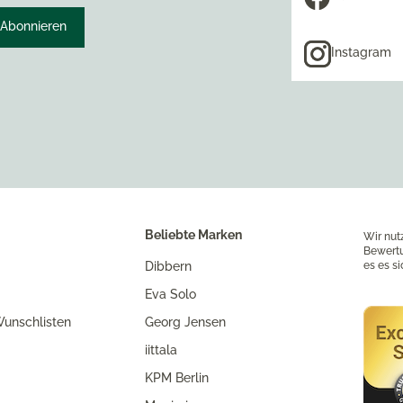
Abonnieren
Instagram
Beliebte Marken
Wir nut
Bewertu
Dibbern
es es s
Eva Solo
unschlisten
Georg Jensen
iittala
KPM Berlin