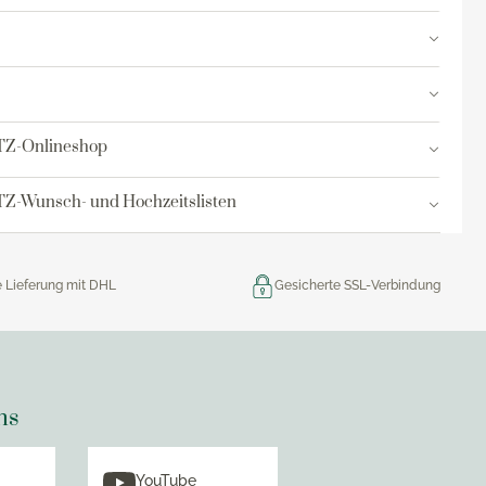
res
ktion
nringe
TZ-Onlineshop
egemittel
Z-Wunsch- und Hochzeitslisten
e Lieferung mit DHL
Gesicherte SSL-Verbindung
ns
YouTube