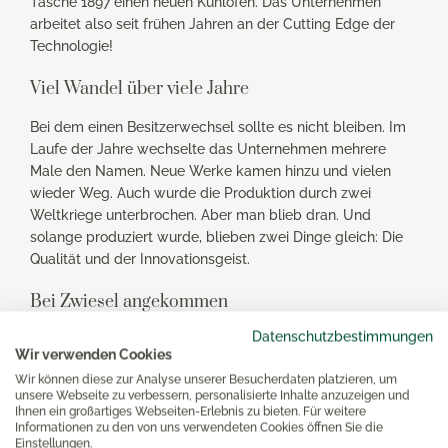
Tasche 1897 einen neuen Kühlofen. Das Unternehmen
arbeitet also seit frühen Jahren an der Cutting Edge der
Technologie!
Viel Wandel über viele Jahre
Bei dem einen Besitzerwechsel sollte es nicht bleiben. Im
Laufe der Jahre wechselte das Unternehmen mehrere
Male den Namen. Neue Werke kamen hinzu und vielen
wieder Weg. Auch wurde die Produktion durch zwei
Weltkriege unterbrochen. Aber man blieb dran. Und
solange produziert wurde, blieben zwei Dinge gleich: Die
Qualität und der Innovationsgeist.
Bei Zwiesel angekommen
Datenschutzbestimmungen
Da eine der Produktionsstätten im bayrischen Zwiesel lag,
Wir verwenden Cookies
war „Zwiesel“ schon früh Teil des Firmennamens. „Zwiesel
Wir können diese zur Analyse unserer Besucherdaten platzieren, um
Glas“ als Dachmarke existiert erst seit 2020. Hier gilt
unsere Webseite zu verbessern, personalisierte Inhalte anzuzeigen und
wieder: Die Qualität bleibt die gleiche. Das, was Sie früher
Ihnen ein großartiges Webseiten-Erlebnis zu bieten. Für weitere
mit dem Namen Zwiesel in Verbindung gebracht haben,
Informationen zu den von uns verwendeten Cookies öffnen Sie die
Einstellungen.