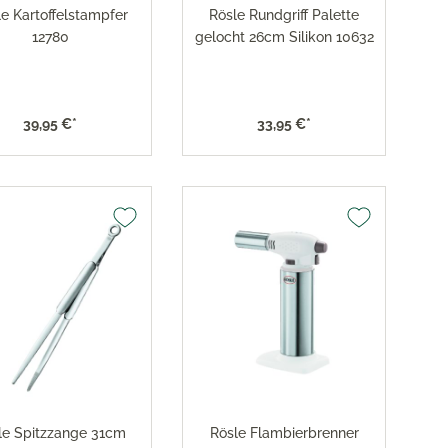
e Kartoffelstampfer
Rösle Rundgriff Palette
12780
gelocht 26cm Silikon 10632
39,95 €*
33,95 €*
le Spitzzange 31cm
Rösle Flambierbrenner