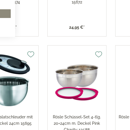
35cm 12374
15672
24,95 €*
24,95 €*
alatschleuder mit
Rösle Schüssel-Set 4-tlg.
Rösle
ckel 24cm 15695
20+24cm m. Deckel Pink
Charity 13588