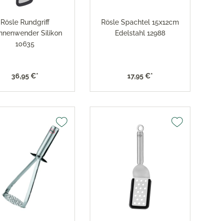
res
Rösle Rundgriff
Rösle Spachtel 15x12cm
nnenwender Silikon
Edelstahl 12988
ktion
10635
nringe
36,95 €*
17,95 €*
egemittel