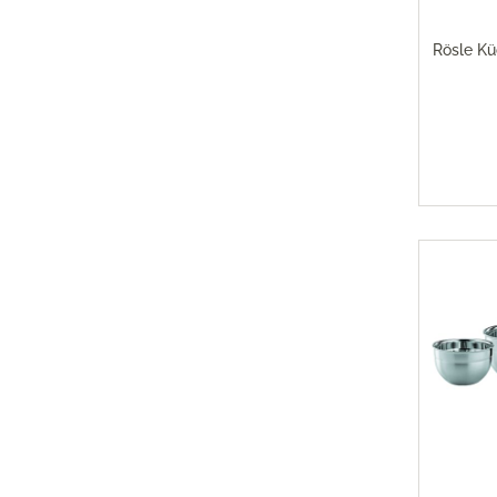
Magimi
Georg Jensen Gläser
Magimi
Rösle K
Georg Jensen Karaffen & Krüge
Magimi
Georg Jensen Küchenaccessoires
Magimi
Georg Jensen Leuchter
Georg Jensen Schalen
Georg Jensen Thermoskannen
Georg Jensen Tischaccessoires
Georg Jensen Trinkflaschen
Georg Jensen Vasen
Georg Jensen Weihnachten
Georg Jensen Wein- & Barzubehör