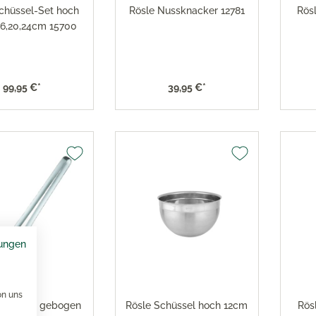
chüssel-Set hoch
Rösle Nussknacker 12781
Rösl
 16,20,24cm 15700
99,95 €*
39,95 €*
ungen
on uns
rillzange gebogen
Rösle Schüssel hoch 12cm
Rös