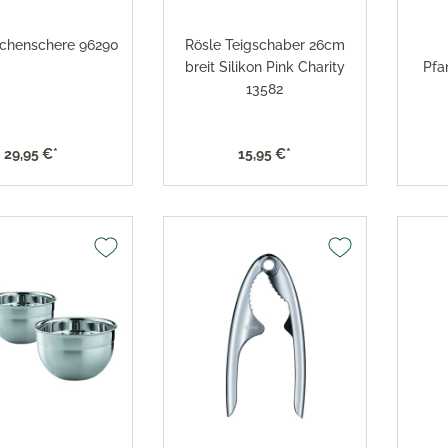
x Toaster
versilbert 150
x Eismaschine
Robbe & Berking Accessoi
üchenschere 96290
Rösle Teigschaber 26cm
versilbert 90
x Dampfgarer
breit Silikon Pink Charity
Pfa
Robbe & Berking Bar-Kolle
x Zubehör
13582
Robbe & Berking Serviette
Robbe & Berking
29,95 €*
15,95 €*
Besteckaufbewahrung
Robbe & Berking Silberpfl