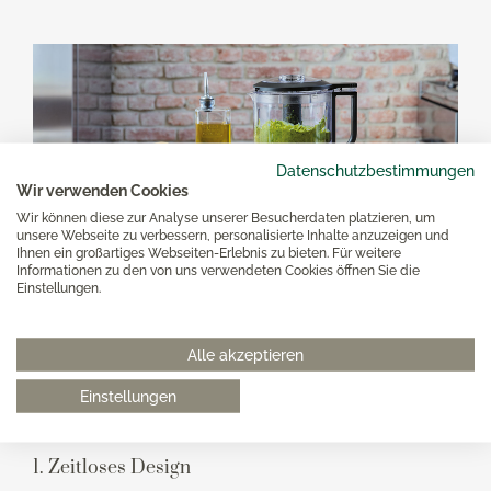
Datenschutzbestimmungen
Wir verwenden Cookies
Wir können diese zur Analyse unserer Besucherdaten platzieren, um
unsere Webseite zu verbessern, personalisierte Inhalte anzuzeigen und
Ihnen ein großartiges Webseiten-Erlebnis zu bieten. Für weitere
Informationen zu den von uns verwendeten Cookies öffnen Sie die
Einstellungen.
Mehr als nur Küchengeräte
In einer Welt voller Optionen sticht KitchenAid aus der
Alle akzeptieren
Masse heraus. Und es ist nicht schwer, zu erkennen,
Einstellungen
warum. Schließlich sind diese Küchengeräte nicht nur
optisch etwas ganz Besonderes.
1. Zeitloses Design