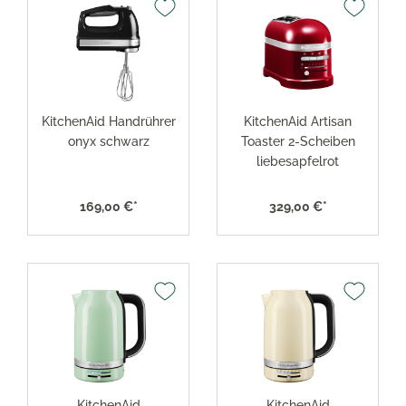
KitchenAid Handrührer
KitchenAid Artisan
onyx schwarz
Toaster 2-Scheiben
liebesapfelrot
169,00 €*
329,00 €*
KitchenAid
KitchenAid