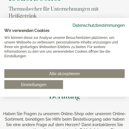
Thermobecher für Unternehmungen mit
Heißgetränk
Wenn Sie am liebsten Ihren Kaffee morgens mitnehmen
Datenschutzbestimmungen
würden oder ihn einfach nur gerne länger warmhalten
Wir verwenden Cookies
würden, dann ist ein Isolierbecher genau das Richtige für
Wir können diese zur Analyse unserer Besucherdaten platzieren, um
Sie. So ein To Go Thermobecher hält Ihr Getränk nicht nur
unsere Webseite zu verbessern, personalisierte Inhalte anzuzeigen und
warm (oder kalt), sondern schließt auch dicht, um Unfälle
Ihnen ein großartiges Webseiten-Erlebnis zu bieten. Für weitere
zu verhindern. Sehr praktisch!
Informationen zu den von uns verwendeten Cookies öffnen Sie die
Einstellungen.
Mehr To Go Artikel
Porzellanbecher ansehen
Alle akzeptieren
Einstellungen
Beratung
Haben Sie Fragen zu unserem Online-Shop oder unserem Online-
Sortiment, benötigen Sie Hilfe beim Bestellvorgang oder haben
Sie eine andere Frage auf dem Herzen? Dann kontaktieren Sie