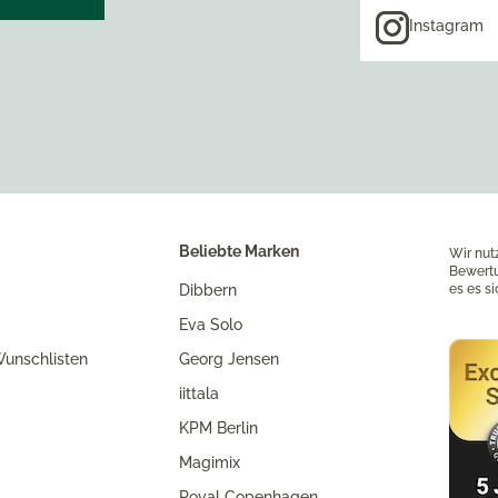
Instagram
Beliebte Marken
Wir nut
Bewertu
Dibbern
es es s
Eva Solo
unschlisten
Georg Jensen
iittala
KPM Berlin
Magimix
Royal Copenhagen