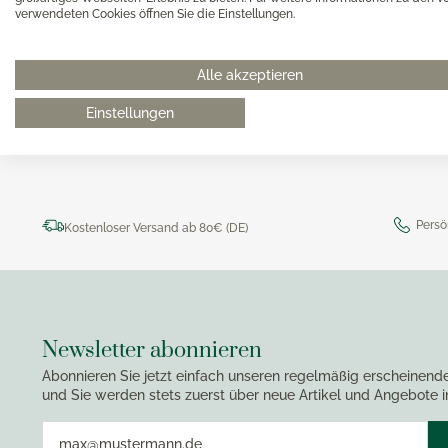
Magimi
verwendeten Cookies öffnen Sie die Einstellungen.
Georg Jensen Gläser
Magimi
Georg Jensen Karaffen & Krüge
0511 8997 9887
online-buer
Magimi
Georg Jensen Küchenaccessoires
Alle akzeptieren
Magimi
Georg Jensen Leuchter
Einstellungen
Georg Jensen Schalen
Georg Jensen Thermoskannen
Georg Jensen Tischaccessoires
Georg Jensen Trinkflaschen
Persö
Kostenloser Versand ab 80€ (DE)
Georg Jensen Vasen
Georg Jensen Weihnachten
Georg Jensen Wein- & Barzubehör
Newsletter abonnieren
Abonnieren Sie jetzt einfach unseren regelmäßig erscheinend
und Sie werden stets zuerst über neue Artikel und Angebote i