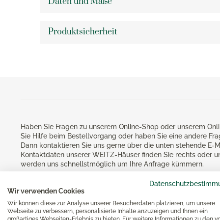
Daten und Maße
Teelichthalter
Kartof
Silberpflege
Rührbecher
Sommerhochzeiten
KPM Ar
Eva Trio Aufbewahrungsdosen
Knobla
Messbecher
KPM Be
Produktsicherheit
Eva Solo Aufbewahrungsdosen
Dosenö
Essen & Kochen
Backformen
KPM Ku
Eva Solo Wasserkocher
Mörser
Brotbackzubehör
KPM L
Gesund
Eva Solo Bar- & Weinzubehör
Küche
Keksausstecher
KPM Ro
Eva Solo Gläser
Noch m
Backzubehör
KPM Ur
Eva Solo Karaffen
KPM U
Eva Solo Isolierkannen
Bücher
KPM V
Eva Solo Kühlschrankkaraffen
KPM W
Haben Sie Fragen zu unserem Online-Shop oder unserem Onli
Eva Solo Küchenhelfer
Reiben
Sie Hilfe beim Bestellvorgang oder haben Sie eine andere Fr
KPM M
Eva Trio Geschirr
Dann kontaktieren Sie uns gerne über die unten stehende E-M
Küchen
Kontaktdaten unserer WEITZ-Häuser finden Sie rechts oder u
Käsere
Magimi
werden uns schnellstmöglich um Ihre Anfrage kümmern.
Georg Jensen
Zester
Magim
Datenschutzbestimm
Georg Jensen Bilderrahmen
Schutz
Wir verwenden Cookies
Magimi
Georg Jensen Blumentöpfe
Wir können diese zur Analyse unserer Besucherdaten platzieren, um unsere
Magimi
Webseite zu verbessern, personalisierte Inhalte anzuzeigen und Ihnen ein
Georg Jensen Brotkörbe
großartiges Webseiten-Erlebnis zu bieten. Für weitere Informationen zu den v