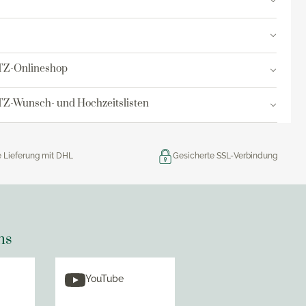
res
ktion
TZ-Onlineshop
nringe
Z-Wunsch- und Hochzeitslisten
egemittel
e Lieferung mit DHL
Gesicherte SSL-Verbindung
ns
YouTube