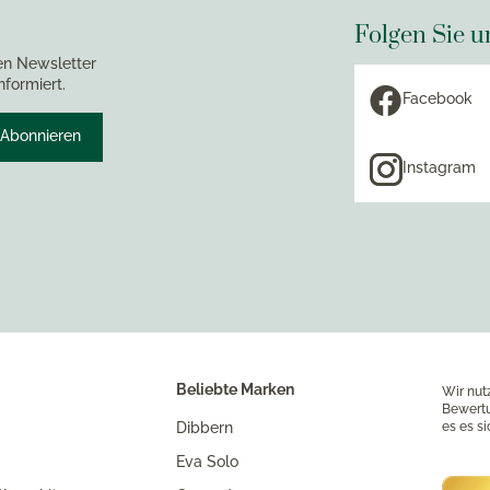
Folgen Sie u
en Newsletter
nformiert.
Facebook
Abonnieren
Instagram
Beliebte Marken
Wir nut
Bewertu
Dibbern
es es s
Eva Solo