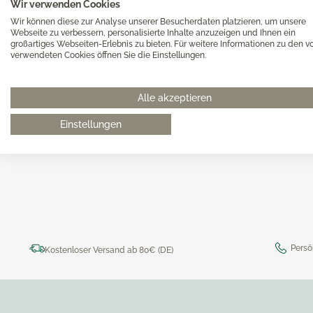
Magimi
Wir verwenden Cookies
werden uns schnellstmöglich um Ihre Anfrage kümmern.
Georg Jensen Gläser
Magimi
Wir können diese zur Analyse unserer Besucherdaten platzieren, um unsere
Georg Jensen Karaffen & Krüge
Webseite zu verbessern, personalisierte Inhalte anzuzeigen und Ihnen ein
Magimi
großartiges Webseiten-Erlebnis zu bieten. Für weitere Informationen zu den v
Georg Jensen Küchenaccessoires
verwendeten Cookies öffnen Sie die Einstellungen.
Magimi
Georg Jensen Leuchter
Georg Jensen Schalen
Alle akzeptieren
Georg Jensen Thermoskannen
Einstellungen
Georg Jensen Tischaccessoires
0511 8997 9887
online-buer
Georg Jensen Trinkflaschen
Georg Jensen Vasen
Georg Jensen Weihnachten
Georg Jensen Wein- & Barzubehör
Persö
Kostenloser Versand ab 80€ (DE)