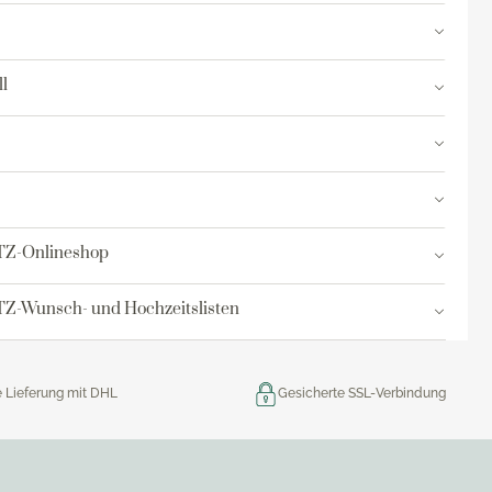
res
l
ktion
nringe
egemittel
TZ-Onlineshop
Z-Wunsch- und Hochzeitslisten
e Lieferung mit DHL
Gesicherte SSL-Verbindung