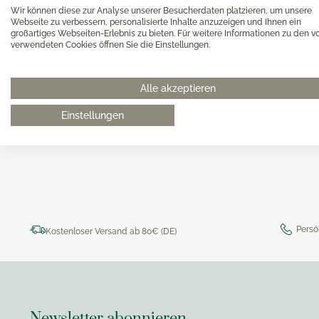
Magimi
Wir können diese zur Analyse unserer Besucherdaten platzieren, um unsere
Georg Jensen Gläser
Magimi
Webseite zu verbessern, personalisierte Inhalte anzuzeigen und Ihnen ein
Georg Jensen Karaffen & Krüge
großartiges Webseiten-Erlebnis zu bieten. Für weitere Informationen zu den v
Magimi
verwendeten Cookies öffnen Sie die Einstellungen.
Georg Jensen Küchenaccessoires
Magimi
Georg Jensen Leuchter
Alle akzeptieren
Georg Jensen Schalen
0511 8997 9887
online-buer
Georg Jensen Thermoskannen
Einstellungen
Georg Jensen Tischaccessoires
Georg Jensen Trinkflaschen
Georg Jensen Vasen
Georg Jensen Weihnachten
Georg Jensen Wein- & Barzubehör
Persö
Kostenloser Versand ab 80€ (DE)
Newsletter abonnieren