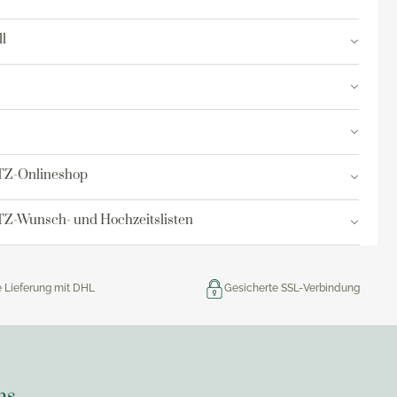
res
l
ktion
nringe
egemittel
TZ-Onlineshop
Z-Wunsch- und Hochzeitslisten
e Lieferung mit DHL
Gesicherte SSL-Verbindung
ns