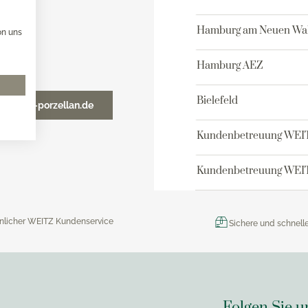
x Toaster
versilbert 150
x Eismaschine
Robbe & Berking Accessoi
Hamburg am Neuen Wal
on uns
versilbert 90
x Dampfgarer
Robbe & Berking Bar-Kolle
x Zubehör
Hamburg AEZ
Robbe & Berking Serviette
Robbe & Berking
Bielefeld
o@weitz-porzellan.de
Besteckaufbewahrung
Robbe & Berking Silberpfl
Kundenbetreuung WEI
Kundenbetreuung WEIT
nlicher WEITZ Kundenservice
Sichere und schnell
Folgen Sie u