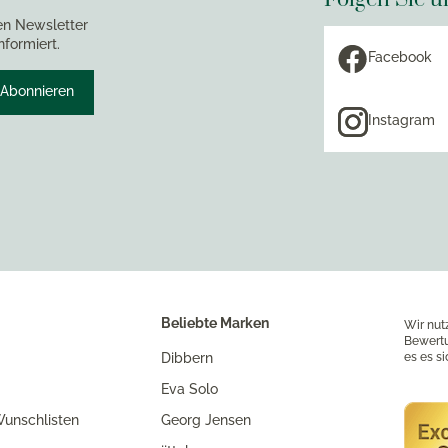
en Newsletter
nformiert.
Facebook
Abonnieren
Instagram
Beliebte Marken
Wir nut
Bewertu
Dibbern
es es s
Eva Solo
unschlisten
Georg Jensen