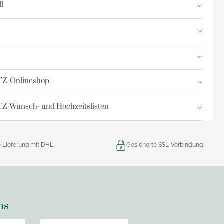
l
res
ktion
nringe
TZ-Onlineshop
egemittel
Z-Wunsch- und Hochzeitslisten
e Lieferung mit DHL
Gesicherte SSL-Verbindung
ns