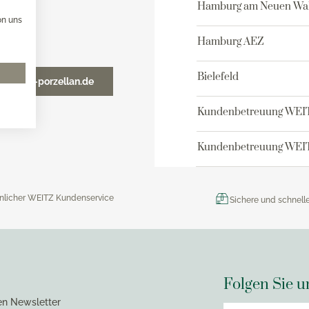
x Toaster
versilbert 150
Hamburg am Neuen Wal
x Eismaschine
on uns
Robbe & Berking Accessoi
versilbert 90
x Dampfgarer
Hamburg AEZ
Robbe & Berking Bar-Kolle
x Zubehör
Robbe & Berking Serviette
Bielefeld
o@weitz-porzellan.de
Robbe & Berking
Besteckaufbewahrung
Kundenbetreuung WEI
Robbe & Berking Silberpfl
Kundenbetreuung WEIT
nlicher WEITZ Kundenservice
Sichere und schnell
Folgen Sie u
en Newsletter