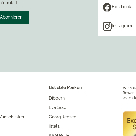
nformiert.
Facebook
Abonnieren
Instagram
Beliebte Marken
Wir nut
Bewertu
Dibbern
es es s
Eva Solo
unschlisten
Georg Jensen
iittala
KPM Berlin