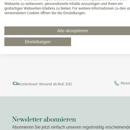
Magimi
Webseite zu verbessern, personalisierte Inhalte anzuzeigen und Ihnen ein
Georg Jensen Gläser
Magimi
großartiges Webseiten-Erlebnis zu bieten. Für weitere Informationen zu den v
Georg Jensen Karaffen & Krüge
verwendeten Cookies öffnen Sie die Einstellungen.
Magimi
Georg Jensen Küchenaccessoires
Magimi
Georg Jensen Leuchter
Alle akzeptieren
0511 8997 9887
online-buer
Georg Jensen Schalen
Einstellungen
Georg Jensen Thermoskannen
Georg Jensen Tischaccessoires
Georg Jensen Trinkflaschen
Georg Jensen Vasen
Georg Jensen Weihnachten
Persö
Kostenloser Versand ab 80€ (DE)
Georg Jensen Wein- & Barzubehör
Newsletter abonnieren
Abonnieren Sie jetzt einfach unseren regelmäßig erscheinend