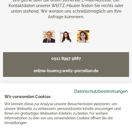
uns gerne über die unten stehende E-Mail-Adresse. Die
Kontaktdaten unserer WEITZ-Häuser finden Sie rechts oder
unten stehend. Wir werden uns schnellstmöglich um Ihre
Anfrage kümmern.
0511 8997 9887
online-buero@weitz-porzellan.de
Datenschutzbestimmungen
Wir verwenden Cookies
Unsere Häuser
Wir können diese zur Analyse unserer Besucherdaten platzieren, um
unsere Webseite zu verbessern, personalisierte Inhalte anzuzeigen und
Ihnen ein großartiges Webseiten-Erlebnis zu bieten. Für weitere
Hannover
Informationen zu den von uns verwendeten Cookies öffnen Sie die
Einstellungen.
Hamburg am Neuen Wall