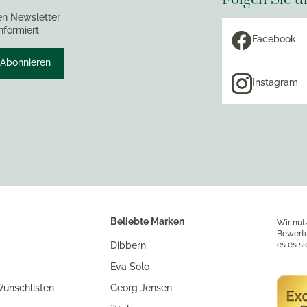
en Newsletter
nformiert.
Facebook
Abonnieren
Instagram
Beliebte Marken
Wir nut
Bewertu
Dibbern
es es s
Eva Solo
unschlisten
Georg Jensen