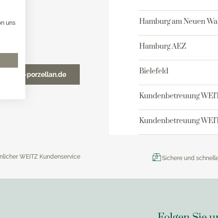
x Toaster
versilbert 150
x Eismaschine
Robbe & Berking Accessoi
Hamburg am Neuen Wal
on uns
versilbert 90
x Dampfgarer
Robbe & Berking Bar-Kolle
x Zubehör
Hamburg AEZ
Robbe & Berking Serviette
Robbe & Berking
Bielefeld
o@weitz-porzellan.de
Besteckaufbewahrung
Robbe & Berking Silberpfl
Kundenbetreuung WEI
Kundenbetreuung WEIT
nlicher WEITZ Kundenservice
Sichere und schnell
Folgen Sie u