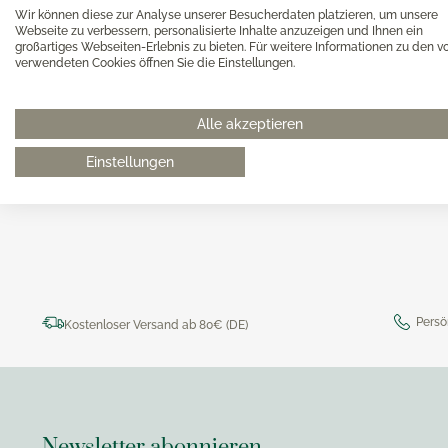
Magimi
Wir können diese zur Analyse unserer Besucherdaten platzieren, um unsere
Georg Jensen Gläser
Magimi
Webseite zu verbessern, personalisierte Inhalte anzuzeigen und Ihnen ein
Georg Jensen Karaffen & Krüge
großartiges Webseiten-Erlebnis zu bieten. Für weitere Informationen zu den v
Magimi
verwendeten Cookies öffnen Sie die Einstellungen.
Georg Jensen Küchenaccessoires
Magimi
Georg Jensen Leuchter
Alle akzeptieren
Georg Jensen Schalen
0511 8997 9887
online-buer
Georg Jensen Thermoskannen
Einstellungen
Georg Jensen Tischaccessoires
Georg Jensen Trinkflaschen
Georg Jensen Vasen
Georg Jensen Weihnachten
Georg Jensen Wein- & Barzubehör
Persö
Kostenloser Versand ab 80€ (DE)
Newsletter abonnieren