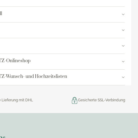
res
l
ktion
nringe
egemittel
TZ-Onlineshop
Z-Wunsch- und Hochzeitslisten
e Lieferung mit DHL
Gesicherte SSL-Verbindung
ns