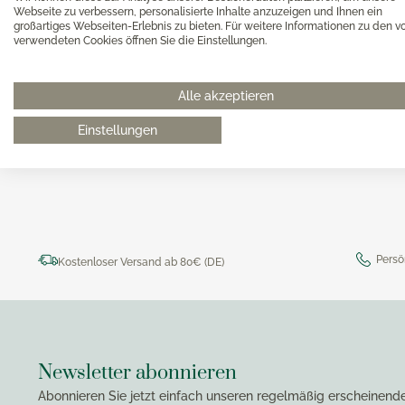
Magimi
Webseite zu verbessern, personalisierte Inhalte anzuzeigen und Ihnen ein
Georg Jensen Gläser
Magimi
großartiges Webseiten-Erlebnis zu bieten. Für weitere Informationen zu den v
Georg Jensen Karaffen & Krüge
verwendeten Cookies öffnen Sie die Einstellungen.
Magimi
Georg Jensen Küchenaccessoires
Magimi
Georg Jensen Leuchter
Alle akzeptieren
0511 8997 9887
online-buer
Georg Jensen Schalen
Einstellungen
Georg Jensen Thermoskannen
Georg Jensen Tischaccessoires
Georg Jensen Trinkflaschen
Georg Jensen Vasen
Georg Jensen Weihnachten
Persö
Kostenloser Versand ab 80€ (DE)
Georg Jensen Wein- & Barzubehör
Newsletter abonnieren
Abonnieren Sie jetzt einfach unseren regelmäßig erscheinend