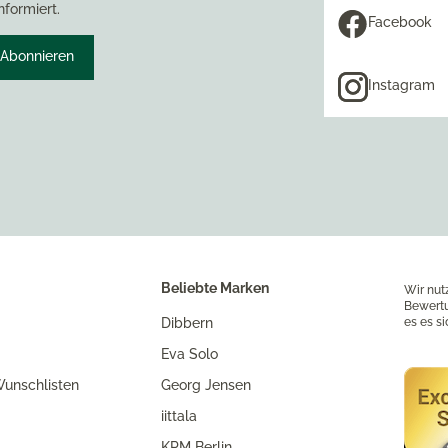
nformiert.
Facebook
Abonnieren
Instagram
Beliebte Marken
Wir nut
Bewertu
Dibbern
es es s
Eva Solo
unschlisten
Georg Jensen
iittala
KPM Berlin