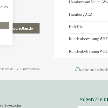
x Toaster
versilbert 150
Hamburg am Neuen Wal
x Eismaschine
on uns
Robbe & Berking Accessoi
versilbert 90
x Dampfgarer
Hamburg AEZ
Robbe & Berking Bar-Kolle
x Zubehör
Robbe & Berking Serviette
Bielefeld
o@weitz-porzellan.de
Robbe & Berking
Besteckaufbewahrung
Kundenbetreuung WEI
Robbe & Berking Silberpfl
Kundenbetreuung WEIT
nlicher WEITZ Kundenservice
Sichere und schnell
Folgen Sie u
en Newsletter