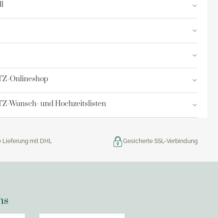
l
res
ktion
nringe
TZ-Onlineshop
egemittel
Z-Wunsch- und Hochzeitslisten
e Lieferung mit DHL
Gesicherte SSL-Verbindung
ns