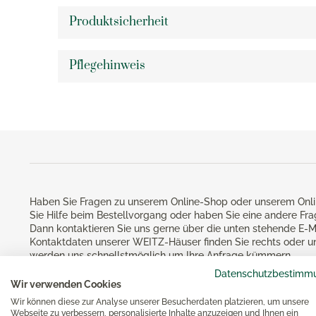
Teelichthalter
Kartof
Silberpflege
Rührbecher
Sommerhochzeiten
KPM Ar
Produktsicherheit
Eva Trio Aufbewahrungsdosen
Knobla
Messbecher
KPM Be
Eva Solo Aufbewahrungsdosen
Dosenö
Essen & Kochen
Backformen
KPM Ku
Pflegehinweis
Eva Solo Wasserkocher
Mörser
Brotbackzubehör
KPM L
Gesund
Eva Solo Bar- & Weinzubehör
Küche
Keksausstecher
KPM Ro
Eva Solo Gläser
Noch m
Backzubehör
KPM Ur
Eva Solo Karaffen
KPM U
Eva Solo Isolierkannen
Bücher
KPM V
Eva Solo Kühlschrankkaraffen
KPM W
Eva Solo Küchenhelfer
Reiben
KPM M
Haben Sie Fragen zu unserem Online-Shop oder unserem Onli
Eva Trio Geschirr
Küchen
Sie Hilfe beim Bestellvorgang oder haben Sie eine andere Fr
Dann kontaktieren Sie uns gerne über die unten stehende E-M
Käsere
Magimi
Kontaktdaten unserer WEITZ-Häuser finden Sie rechts oder u
Georg Jensen
Zester
werden uns schnellstmöglich um Ihre Anfrage kümmern.
Magim
Georg Jensen Bilderrahmen
Schutz
Datenschutzbestimm
Magimi
Wir verwenden Cookies
Georg Jensen Blumentöpfe
Magimi
Wir können diese zur Analyse unserer Besucherdaten platzieren, um unsere
Georg Jensen Brotkörbe
Webseite zu verbessern, personalisierte Inhalte anzuzeigen und Ihnen ein