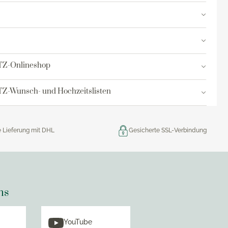
res
ktion
nringe
TZ-Onlineshop
Z-Wunsch- und Hochzeitslisten
egemittel
e Lieferung mit DHL
Gesicherte SSL-Verbindung
ns
YouTube