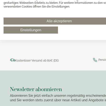
Magimi
großartiges Webseiten-Erlebnis zu bieten. Für weitere Informationen zu den v
Georg Jensen Gläser
Magimi
verwendeten Cookies öffnen Sie die Einstellungen.
Georg Jensen Karaffen & Krüge
Magimi
Georg Jensen Küchenaccessoires
0511 8997 9887
online-buer
Magimi
Alle akzeptieren
Georg Jensen Leuchter
Einstellungen
Georg Jensen Schalen
Georg Jensen Thermoskannen
Georg Jensen Tischaccessoires
Georg Jensen Trinkflaschen
Georg Jensen Vasen
Persö
Kostenloser Versand ab 80€ (DE)
Georg Jensen Weihnachten
Georg Jensen Wein- & Barzubehör
Newsletter abonnieren
Abonnieren Sie jetzt einfach unseren regelmäßig erscheinend
und Sie werden stets zuerst über neue Artikel und Angebote i