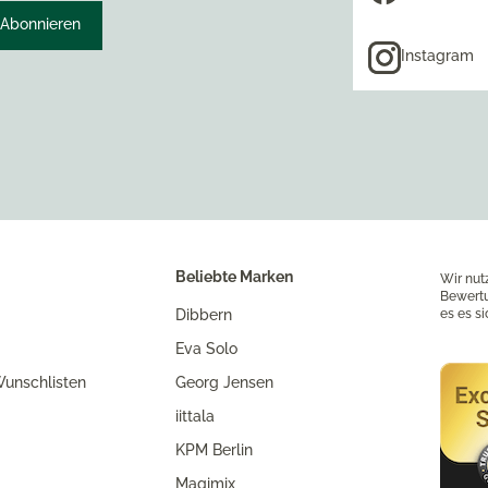
Abonnieren
Instagram
Beliebte Marken
Wir nut
Bewertu
Dibbern
es es s
Eva Solo
unschlisten
Georg Jensen
iittala
KPM Berlin
Magimix