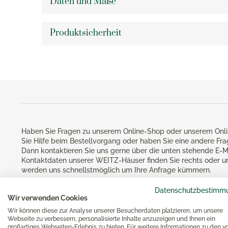
Daten und Maße
Teelichthalter
Kartof
Silberpflege
Rührbecher
Sommerhochzeiten
KPM Ar
Eva Trio Aufbewahrungsdosen
Knobla
Messbecher
KPM Be
Produktsicherheit
Eva Solo Aufbewahrungsdosen
Dosenö
Essen & Kochen
Backformen
KPM Ku
Eva Solo Wasserkocher
Mörser
Brotbackzubehör
KPM L
Gesund
Eva Solo Bar- & Weinzubehör
Küche
Keksausstecher
KPM Ro
Eva Solo Gläser
Noch m
Backzubehör
KPM Ur
Eva Solo Karaffen
KPM U
Eva Solo Isolierkannen
Bücher
KPM V
Eva Solo Kühlschrankkaraffen
KPM W
Haben Sie Fragen zu unserem Online-Shop oder unserem Onli
Eva Solo Küchenhelfer
Reiben
Sie Hilfe beim Bestellvorgang oder haben Sie eine andere Fr
KPM M
Eva Trio Geschirr
Dann kontaktieren Sie uns gerne über die unten stehende E-M
Küchen
Kontaktdaten unserer WEITZ-Häuser finden Sie rechts oder u
Käsere
Magimi
werden uns schnellstmöglich um Ihre Anfrage kümmern.
Georg Jensen
Zester
Magim
Datenschutzbestimm
Georg Jensen Bilderrahmen
Schutz
Wir verwenden Cookies
Magimi
Georg Jensen Blumentöpfe
Wir können diese zur Analyse unserer Besucherdaten platzieren, um unsere
Magimi
Webseite zu verbessern, personalisierte Inhalte anzuzeigen und Ihnen ein
Georg Jensen Brotkörbe
großartiges Webseiten-Erlebnis zu bieten. Für weitere Informationen zu den v