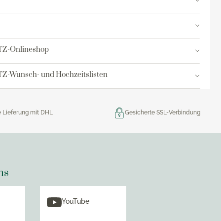
res
ktion
TZ-Onlineshop
nringe
Z-Wunsch- und Hochzeitslisten
egemittel
e Lieferung mit DHL
Gesicherte SSL-Verbindung
ns
YouTube