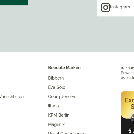
Instagram
Beliebte Marken
Wir nut
Bewertu
Dibbern
es es s
Eva Solo
unschlisten
Georg Jensen
iittala
KPM Berlin
Magimix
Royal Copenhagen