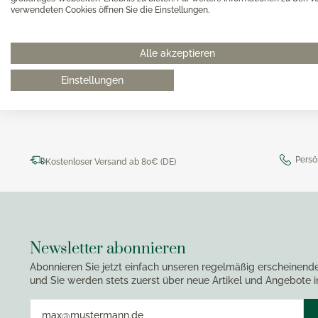
Magimi
verwendeten Cookies öffnen Sie die Einstellungen.
Georg Jensen Gläser
Magimi
Georg Jensen Karaffen & Krüge
0511 8997 9887
online-buer
Magimi
Georg Jensen Küchenaccessoires
Alle akzeptieren
Magimi
Georg Jensen Leuchter
Einstellungen
Georg Jensen Schalen
Georg Jensen Thermoskannen
Georg Jensen Tischaccessoires
Georg Jensen Trinkflaschen
Persö
Kostenloser Versand ab 80€ (DE)
Georg Jensen Vasen
Georg Jensen Weihnachten
Georg Jensen Wein- & Barzubehör
Newsletter abonnieren
Abonnieren Sie jetzt einfach unseren regelmäßig erscheinend
und Sie werden stets zuerst über neue Artikel und Angebote i