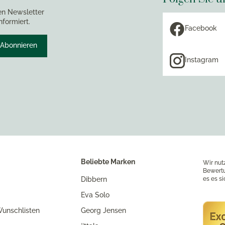
en Newsletter
nformiert.
Facebook
Abonnieren
Instagram
Beliebte Marken
Wir nut
Bewertu
Dibbern
es es s
Eva Solo
unschlisten
Georg Jensen