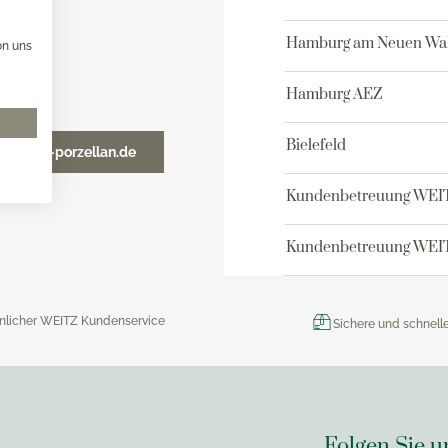
x Toaster
versilbert 150
x Eismaschine
Robbe & Berking Accessoi
Hamburg am Neuen Wal
on uns
versilbert 90
x Dampfgarer
Robbe & Berking Bar-Kolle
x Zubehör
Hamburg AEZ
Robbe & Berking Serviette
Robbe & Berking
Bielefeld
o@weitz-porzellan.de
Besteckaufbewahrung
Robbe & Berking Silberpfl
Kundenbetreuung WEI
Kundenbetreuung WEIT
nlicher WEITZ Kundenservice
Sichere und schnell
Folgen Sie u