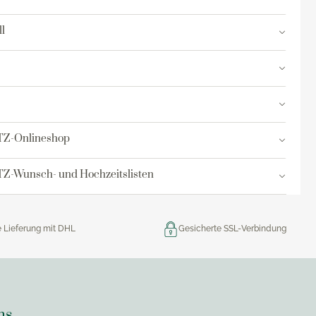
res
l
ktion
nringe
egemittel
TZ-Onlineshop
Z-Wunsch- und Hochzeitslisten
e Lieferung mit DHL
Gesicherte SSL-Verbindung
ns