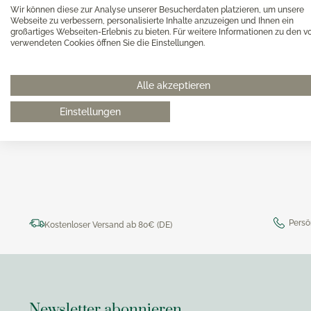
Magimi
Wir können diese zur Analyse unserer Besucherdaten platzieren, um unsere
Georg Jensen Gläser
Magimi
Webseite zu verbessern, personalisierte Inhalte anzuzeigen und Ihnen ein
Georg Jensen Karaffen & Krüge
großartiges Webseiten-Erlebnis zu bieten. Für weitere Informationen zu den v
Magimi
verwendeten Cookies öffnen Sie die Einstellungen.
Georg Jensen Küchenaccessoires
Magimi
Georg Jensen Leuchter
Alle akzeptieren
Georg Jensen Schalen
0511 8997 9887
online-buer
Georg Jensen Thermoskannen
Einstellungen
Georg Jensen Tischaccessoires
Georg Jensen Trinkflaschen
Georg Jensen Vasen
Georg Jensen Weihnachten
Georg Jensen Wein- & Barzubehör
Persö
Kostenloser Versand ab 80€ (DE)
Newsletter abonnieren