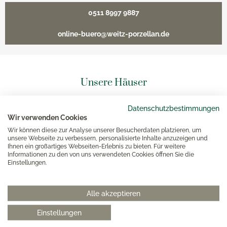
0511 8997 9887
online-buero@weitz-porzellan.de
Unsere Häuser
Datenschutzbestimmungen
Hannover
Wir verwenden Cookies
Wir können diese zur Analyse unserer Besucherdaten platzieren, um
Hamburg am Neuen Wall
unsere Webseite zu verbessern, personalisierte Inhalte anzuzeigen und
Ihnen ein großartiges Webseiten-Erlebnis zu bieten. Für weitere
Informationen zu den von uns verwendeten Cookies öffnen Sie die
Einstellungen.
Hamburg AEZ
Bielefeld
Alle akzeptieren
Einstellungen
Kundenbetreuung WEITZ-Onlineshop