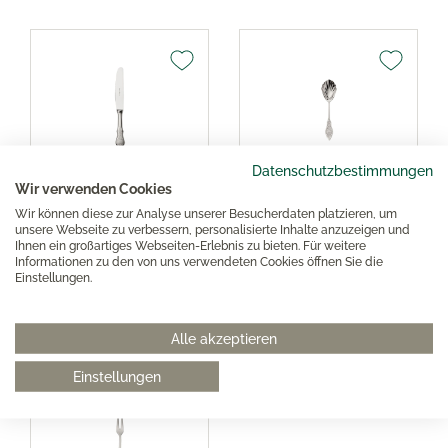
Datenschutzbestimmungen
Robbe & Berking
Robbe & Berking
Wir verwenden Cookies
Ostfriesen
Ostfriesen Zuckerlöffel
Wir können diese zur Analyse unserer Besucherdaten platzieren, um
Dessertmesser 18/8
18/8 Edelstahl
unsere Webseite zu verbessern, personalisierte Inhalte anzuzeigen und
Ihnen ein großartiges Webseiten-Erlebnis zu bieten. Für weitere
Edelstahl
Informationen zu den von uns verwendeten Cookies öffnen Sie die
Einstellungen.
€46.00*
€38.00*
Alle akzeptieren
Einstellungen