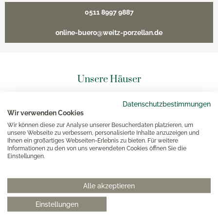
0511 8997 9887
online-buero@weitz-porzellan.de
Unsere Häuser
Datenschutzbestimmungen
Hannover
Wir verwenden Cookies
Wir können diese zur Analyse unserer Besucherdaten platzieren, um
Hamburg am Neuen Wall
unsere Webseite zu verbessern, personalisierte Inhalte anzuzeigen und
Ihnen ein großartiges Webseiten-Erlebnis zu bieten. Für weitere
Informationen zu den von uns verwendeten Cookies öffnen Sie die
Einstellungen.
Hamburg AEZ
Bielefeld
Alle akzeptieren
Einstellungen
Kundenbetreuung WEITZ-Onlineshop