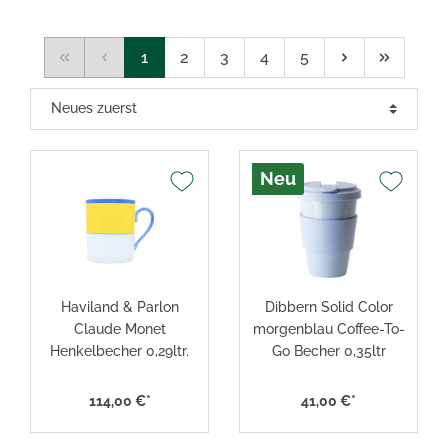
1
2
3
4
5
Neu
Haviland & Parlon
Dibbern Solid Color
Claude Monet
morgenblau Coffee-To-
Henkelbecher 0,29ltr.
Go Becher 0,35ltr
114,00 €*
41,00 €*