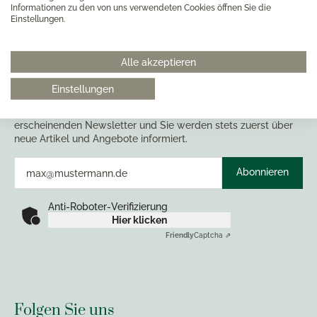
Informationen zu den von uns verwendeten Cookies öffnen Sie die
Gesicherte SSL-Verbindung
Einstellungen.
Alle akzeptieren
Einstellungen
Newsletter abonnieren
Abonnieren Sie jetzt einfach unseren regelmäßig
erscheinenden Newsletter und Sie werden stets zuerst über
neue Artikel und Angebote informiert.
Abonnieren
Anti-Roboter-Verifizierung
Hier klicken
Friendly
Captcha ⇗
Folgen Sie uns