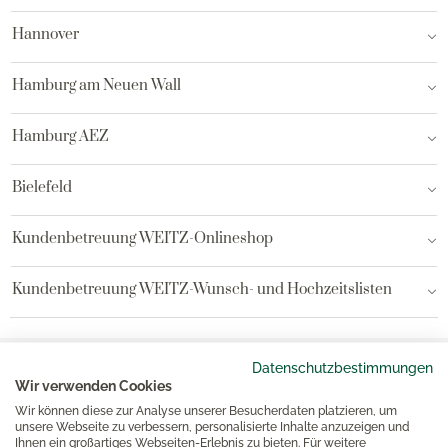
Hannover
Hamburg am Neuen Wall
Hamburg AEZ
Bielefeld
Kundenbetreuung WEITZ-Onlineshop
Kundenbetreuung WEITZ-Wunsch- und Hochzeitslisten
Datenschutzbestimmungen
Kostenloser Versand ab 80€ (DE)
Wir verwenden Cookies
Persönlicher WEITZ Kundenservice
Wir können diese zur Analyse unserer Besucherdaten platzieren, um
unsere Webseite zu verbessern, personalisierte Inhalte anzuzeigen und
Sichere und schnelle Lieferung mit DHL
Ihnen ein großartiges Webseiten-Erlebnis zu bieten. Für weitere