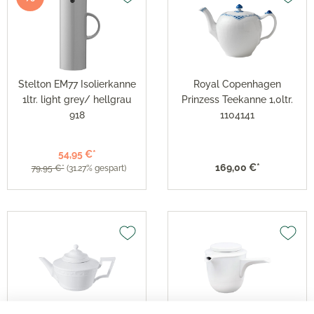
Stelton EM77 Isolierkanne
Royal Copenhagen
1ltr. light grey/ hellgrau
Prinzess Teekanne 1,0ltr.
918
1104141
54,95 €*
169,00 €*
79,95 €*
(31.27% gespart)