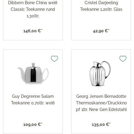
Dibbern Bone China weiß
Cristel Darjeeling
Classic Teekanne rund
Teekanne 1,20ltr. Glas
1,30ltr.
146,00 €*
42,90 €*
Guy Degrenne Salam
Georg Jensen Bernadotte
Teekanne 0,70ltr. weiß
Thermoskanne/Druckkno
pf 1ltr. New Gen Edelstahl
109,00 €*
135,00 €*