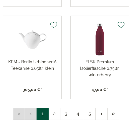
KPM - Berlin Urbino weiß
FLSK Premium
Teekanne 0,65ltr. klein
Isolierflasche 0,75ltr.
winterberry
305,00 €*
47,00 €*
1
2
3
4
5