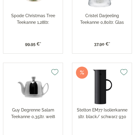
Spode Christmas Tree
Cristel Darjeeling
Teekanne 1,28ltr.
Teekanne 0,80ltr. Glas
99,95 €*
37,90 €*
%
Guy Degrenne Salam
Stelton EM77 Isolierkanne
Teekanne 0,35ltr. weiß
1ltr. black/ schwarz 930