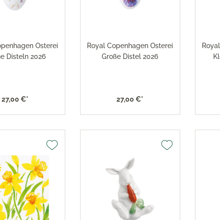
x Toaster
versilbert 150
x Eismaschine
Robbe & Berking Accessoi
versilbert 90
x Dampfgarer
Robbe & Berking Bar-Kolle
x Zubehör
openhagen Osterei
Royal Copenhagen Osterei
Royal
Robbe & Berking Serviette
ne Disteln 2026
Große Distel 2026
Kl
Robbe & Berking
Besteckaufbewahrung
Robbe & Berking Silberpfl
27,00 €*
27,00 €*