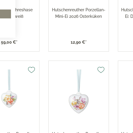
nberg Jahreshase
Hutschenreuther Porzellan-
Hutsc
26 Max weiß
Mini-Ei 2026 Osterküken
Ei: 
59,00 €*
12,90 €*