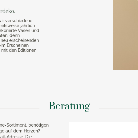
erdeko.
wir verschiedene
elsweise jährlich
ekorierte Vasen und
oten, denn
h neu erscheinenden
eim Erscheinen
 mit den Editionen
Beratung
ne-Sortiment, benötigen
age auf dem Herzen?
ail-Adresse. Die