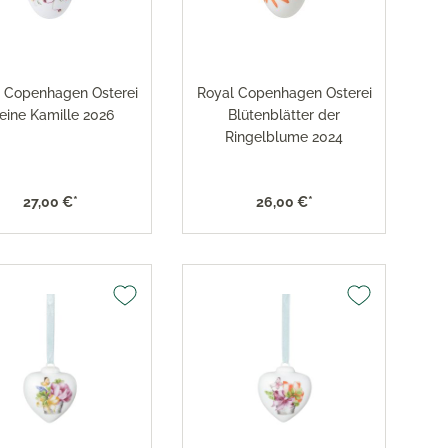
Haviland & Parlon
res
ktion
 Copenhagen Osterei
Royal Copenhagen Osterei
nringe
eine Kamille 2026
Blütenblätter der
Ringelblume 2024
egemittel
27,00 €*
26,00 €*