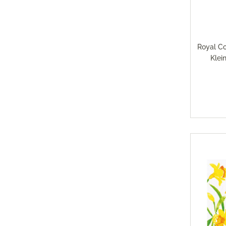
Magimi
Georg Jensen Gläser
Magimi
Georg Jensen Karaffen & Krüge
Magimi
Georg Jensen Küchenaccessoires
Magimi
Royal C
Georg Jensen Leuchter
Klei
Georg Jensen Schalen
Georg Jensen Thermoskannen
Georg Jensen Tischaccessoires
Georg Jensen Trinkflaschen
Georg Jensen Vasen
Georg Jensen Weihnachten
Georg Jensen Wein- & Barzubehör