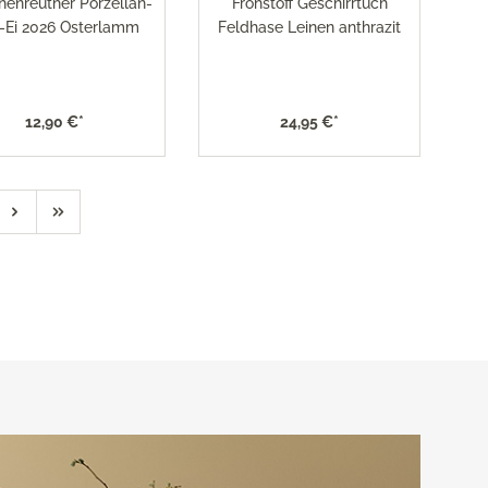
henreuther Porzellan-
Frohstoff Geschirrtuch
i-Ei 2026 Osterlamm
Feldhase Leinen anthrazit
12,90 €*
24,95 €*