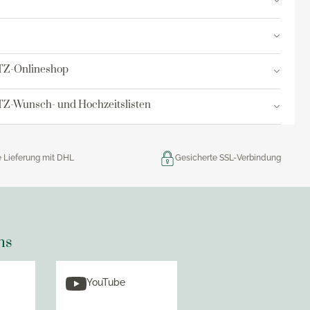
res
ktion
TZ-Onlineshop
nringe
Z-Wunsch- und Hochzeitslisten
egemittel
e Lieferung mit DHL
Gesicherte SSL-Verbindung
ns
YouTube