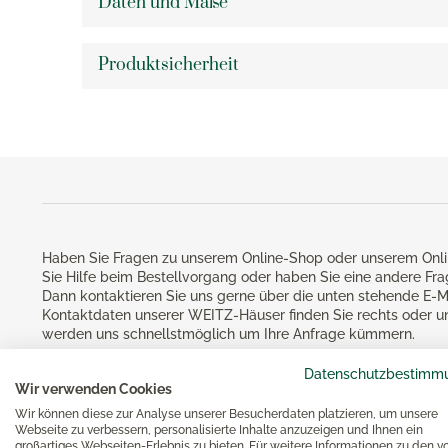
Daten und Maße
Teelichthalter
Kartof
Silberpflege
Rührbecher
Sommerhochzeiten
KPM Ar
Eva Trio Aufbewahrungsdosen
Knobla
Messbecher
KPM Be
Produktsicherheit
Eva Solo Aufbewahrungsdosen
Dosenö
Essen & Kochen
Backformen
KPM Ku
Eva Solo Wasserkocher
Mörser
Brotbackzubehör
KPM L
Gesund
Eva Solo Bar- & Weinzubehör
Küche
Keksausstecher
KPM Ro
Eva Solo Gläser
Noch m
Backzubehör
KPM Ur
Eva Solo Karaffen
KPM U
Eva Solo Isolierkannen
Bücher
KPM V
Eva Solo Kühlschrankkaraffen
KPM W
Haben Sie Fragen zu unserem Online-Shop oder unserem Onli
Eva Solo Küchenhelfer
Reiben
Sie Hilfe beim Bestellvorgang oder haben Sie eine andere Fr
KPM M
Eva Trio Geschirr
Dann kontaktieren Sie uns gerne über die unten stehende E-M
Küchen
Kontaktdaten unserer WEITZ-Häuser finden Sie rechts oder u
Käsere
Magimi
werden uns schnellstmöglich um Ihre Anfrage kümmern.
Georg Jensen
Zester
Magim
Datenschutzbestimm
Georg Jensen Bilderrahmen
Schutz
Wir verwenden Cookies
Magimi
Georg Jensen Blumentöpfe
Wir können diese zur Analyse unserer Besucherdaten platzieren, um unsere
Magimi
Webseite zu verbessern, personalisierte Inhalte anzuzeigen und Ihnen ein
Georg Jensen Brotkörbe
großartiges Webseiten-Erlebnis zu bieten. Für weitere Informationen zu den v