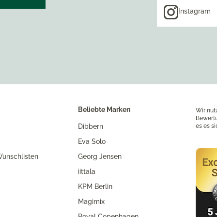
Instagram
Beliebte Marken
Wir nut
Bewertu
Dibbern
es es s
Eva Solo
unschlisten
Georg Jensen
iittala
KPM Berlin
Magimix
Royal Copenhagen