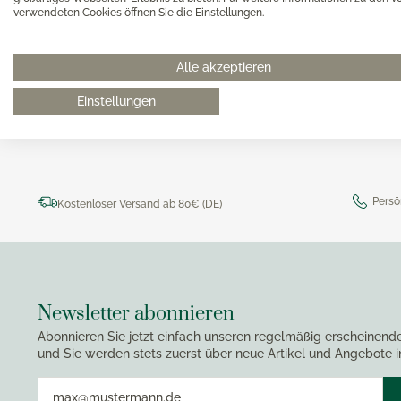
Magimi
verwendeten Cookies öffnen Sie die Einstellungen.
Georg Jensen Gläser
Magimi
Georg Jensen Karaffen & Krüge
0511 8997 9887
online-buer
Magimi
Georg Jensen Küchenaccessoires
Alle akzeptieren
Magimi
Georg Jensen Leuchter
Einstellungen
Georg Jensen Schalen
Georg Jensen Thermoskannen
Georg Jensen Tischaccessoires
Georg Jensen Trinkflaschen
Persö
Kostenloser Versand ab 80€ (DE)
Georg Jensen Vasen
Georg Jensen Weihnachten
Georg Jensen Wein- & Barzubehör
Newsletter abonnieren
Abonnieren Sie jetzt einfach unseren regelmäßig erscheinend
und Sie werden stets zuerst über neue Artikel und Angebote i